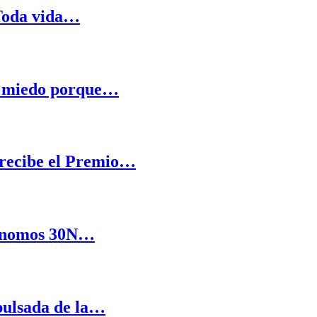
«Toda vida…
s miedo porque…
 recibe el Premio…
tónomos 30N…
pulsada de la…