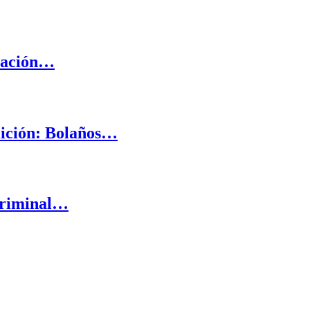
ización…
lición: Bolaños…
 criminal…