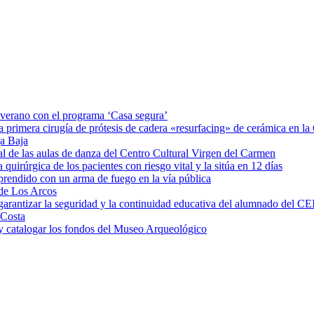
e verano con el programa ‘Casa segura’
a primera cirugía de prótesis de cadera «resurfacing» de cerámica en 
ga Baja
al de las aulas de danza del Centro Cultural Virgen del Carmen
irúrgica de los pacientes con riesgo vital y la sitúa en 12 días
rprendido con un arma de fuego en la vía pública
 de Los Arcos
garantizar la seguridad y la continuidad educativa del alumnado del CE
 Costa
 y catalogar los fondos del Museo Arqueológico