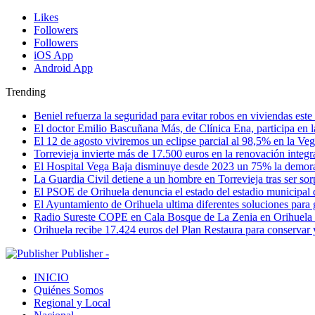
Likes
Followers
Followers
iOS App
Android App
Trending
Beniel refuerza la seguridad para evitar robos en viviendas est
El doctor Emilio Bascuñana Más, de Clínica Ena, participa en l
El 12 de agosto viviremos un eclipse parcial al 98,5% en la Ve
Torrevieja invierte más de 17.500 euros en la renovación integr
El Hospital Vega Baja disminuye desde 2023 un 75% la demora qu
La Guardia Civil detiene a un hombre en Torrevieja tras ser so
El PSOE de Orihuela denuncia el estado del estadio municipal
El Ayuntamiento de Orihuela ultima diferentes soluciones para 
Radio Sureste COPE en Cala Bosque de La Zenia en Orihuela
Orihuela recibe 17.424 euros del Plan Restaura para conservar
Publisher -
INICIO
Quiénes Somos
Regional y Local