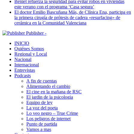
Beniel refuerza la seguridad para evitar robos en viviendas
este verano con el programa ‘Casa segura’
El doctor Emilio Bascuñana Más, de Clínica Ena, participa en
la primera cirugía de prótesis de cadera «resurfacing» de
cerámica en la Comunidad Valenciana
Publisher -
INICIO
Quiénes Somos
Regional y Local
Nacional
Internacional
Entrevistas
Podcasts
A fin de cuentas
Alimentando el cambio
El cine en la mañana de RSC
El jardin de la psicologia
Equipo de ley
La voz del poeta
Lo veo negro – True Crime
Los peligros de internet
Punto de partida
Vamos a mas