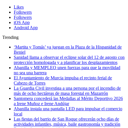
Likes
Followers
Followers
iOS App
Android App
Trending
‘Martita y Tomás’ ya juegan en la Plaza de la Hispanidad de
Beniel
Sanidad llama a observar el eclipse solar del 12 de agosto con
protección homologada y a planificar los desplazamientos
Abanilla y MEMPLEO unen fuerzas para que la movilidad
no sea una barrera
El Ayuntamiento de Murcia impulsa el recinto ferial de
Cabezo de Torres
La Guardia Civil investiga a una persona por el incendio de
más de ocho hectáreas de masa forestal en Mazarrón
Santomera concederá las Medallas al Mérito Deportivo 2026
a Irene Muñoz e Irene Andújar
Abanilla instala una pantalla LED para impulsar el comercio
local
Las fiestas del barrio de San Roque ofrecerán ocho días de
actividades infantiles, música, baile gastronomía y tradición