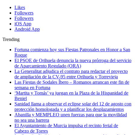
Likes
Followers
Followers
iOS App
Android App
Trending
Fortuna comienza hoy sus Fiestas Patronales en Honor a San
Roque
El PSOE de Orihuela denuncia la nueva prórroga del servicio
de Aparcamiento Regulado (ORA)
La Generalitat adjudica el contrato para redactar el proyecto
de ampliación de la CV-95 entre Orihuela y Torrevieja
Las Fiestas de Sodales Íbero – Romanos arrancan este fin de
semana en Fortuna
‘Martita y Tomás’ ya juegan en la Plaza de la Hispanidad de
Beniel
Sanidad llama a observar el eclipse solar del 12 de agosto con
protección homologada y a planificar los desplazamientos
Abanilla y MEMPLEO unen fuerzas para que la movilidad
no sea una barrera
El Ayuntamiento de Murcia impulsa el recinto ferial de
Cabezo de Torres