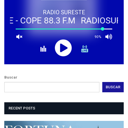
RADIO SURESTE
E - COPE 88.3 F.M
RADIOSUREST
90%
Buscar
BUSCAR
RECENT POSTS