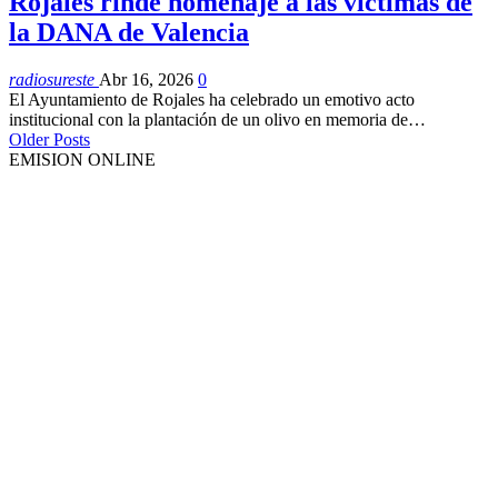
Rojales rinde homenaje a las víctimas de
la DANA de Valencia
radiosureste
Abr 16, 2026
0
El Ayuntamiento de Rojales ha celebrado un emotivo acto
institucional con la plantación de un olivo en memoria de…
Older Posts
EMISION ONLINE
HTML5
RADIO
PLAYER
PLUGIN
WITH
REAL
VISUALIZER
powered
by
Sodah
Webdesign
Dexheim