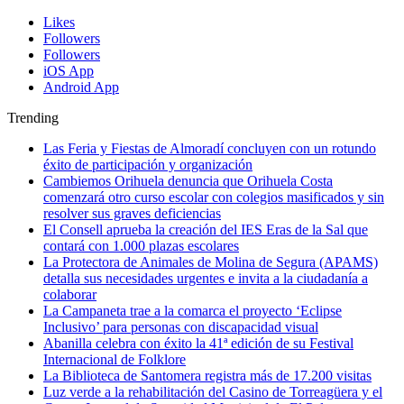
Likes
Followers
Followers
iOS App
Android App
Trending
Las Feria y Fiestas de Almoradí concluyen con un rotundo
éxito de participación y organización
Cambiemos Orihuela denuncia que Orihuela Costa
comenzará otro curso escolar con colegios masificados y sin
resolver sus graves deficiencias
El Consell aprueba la creación del IES Eras de la Sal que
contará con 1.000 plazas escolares
La Protectora de Animales de Molina de Segura (APAMS)
detalla sus necesidades urgentes e invita a la ciudadanía a
colaborar
La Campaneta trae a la comarca el proyecto ‘Eclipse
Inclusivo’ para personas con discapacidad visual
Abanilla celebra con éxito la 41ª edición de su Festival
Internacional de Folklore
La Biblioteca de Santomera registra más de 17.200 visitas
Luz verde a la rehabilitación del Casino de Torreagüera y el