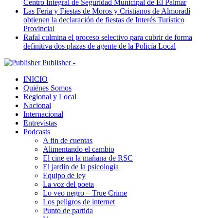
Centro Integral de Seguridad Municipal de El Palmar
Las Feria y Fiestas de Moros y Cristianos de Almoradí
obtienen la declaración de fiestas de Interés Turístico
Provincial
Rafal culmina el proceso selectivo para cubrir de forma
definitiva dos plazas de agente de la Policía Local
Publisher -
INICIO
Quiénes Somos
Regional y Local
Nacional
Internacional
Entrevistas
Podcasts
A fin de cuentas
Alimentando el cambio
El cine en la mañana de RSC
El jardin de la psicologia
Equipo de ley
La voz del poeta
Lo veo negro – True Crime
Los peligros de internet
Punto de partida