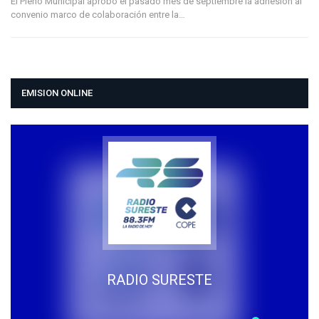
El Pleno Municipal aprobó el pasado mes de septiembre la adhesión al
convenio marco de colaboración entre la…
EMISION ONLINE
RADIO SURESTE