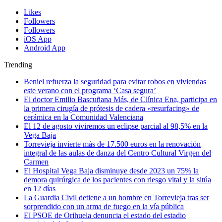
Likes
Followers
Followers
iOS App
Android App
Trending
Beniel refuerza la seguridad para evitar robos en viviendas
este verano con el programa ‘Casa segura’
El doctor Emilio Bascuñana Más, de Clínica Ena, participa en
la primera cirugía de prótesis de cadera «resurfacing» de
cerámica en la Comunidad Valenciana
El 12 de agosto viviremos un eclipse parcial al 98,5% en la
Vega Baja
Torrevieja invierte más de 17.500 euros en la renovación
integral de las aulas de danza del Centro Cultural Virgen del
Carmen
El Hospital Vega Baja disminuye desde 2023 un 75% la
demora quirúrgica de los pacientes con riesgo vital y la sitúa
en 12 días
La Guardia Civil detiene a un hombre en Torrevieja tras ser
sorprendido con un arma de fuego en la vía pública
El PSOE de Orihuela denuncia el estado del estadio