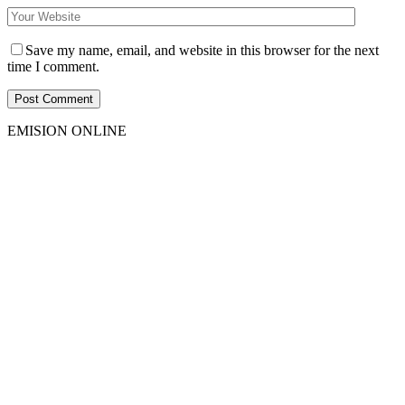
Save my name, email, and website in this browser for the next
time I comment.
EMISION ONLINE
HTML5
RADIO
PLAYER
PLUGIN
WITH
REAL
VISUALIZER
powered
by
Sodah
Webdesign
Dexheim