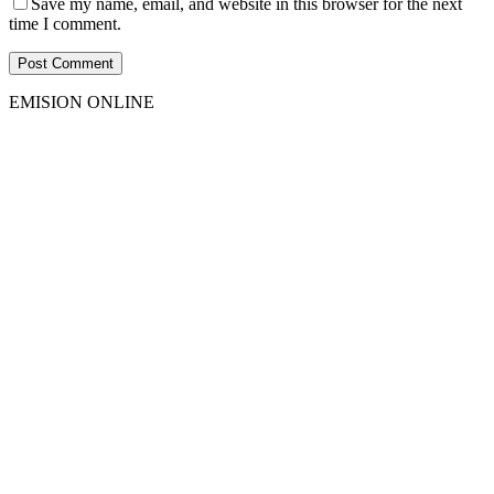
Save my name, email, and website in this browser for the next
time I comment.
EMISION ONLINE
HTML5
RADIO
PLAYER
PLUGIN
WITH
REAL
VISUALIZER
powered
by
Sodah
Webdesign
Dexheim