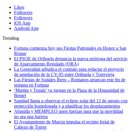
Likes
Followers
Followers
iOS App
Android App
Trending
Fortuna comienza hoy sus Fiestas Patronales en Honor a San
Roque
El PSOE de Orihuela denuncia la nueva prórroga del servicio
de Aparcamiento Regulado (ORA)
La Generalitat adjudica el contrato para redactar el proyecto
de ampliación de la CV-95 entre Orihuela y Torrevieja
Las Fiestas de Sodales Íbero – Romanos arrancan este fin de
semana en Fortuna
‘Martita y Tomás’ ya juegan en la Plaza de la Hispanidad de
Beniel
Sanidad llama a observar el eclipse solar del 12 de agosto con
protección homologada y a planificar los desplazamientos
Abanilla y MEMPLEO unen fuerzas para que la movilidad
no sea una barrera
El Ayuntamiento de Murcia impulsa el recinto ferial de
Cabezo de Torres