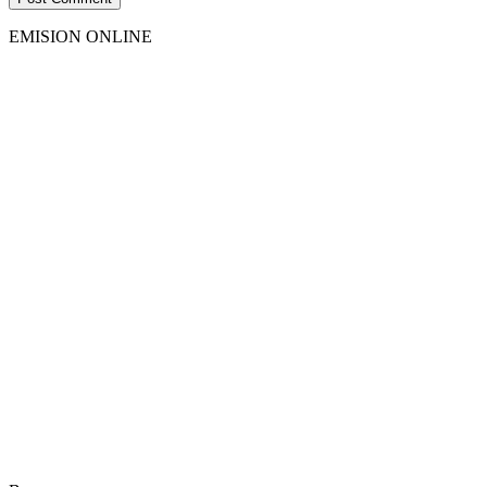
EMISION ONLINE
HTML5
RADIO
PLAYER
PLUGIN
WITH
REAL
VISUALIZER
powered
by
Sodah
Webdesign
Dexheim