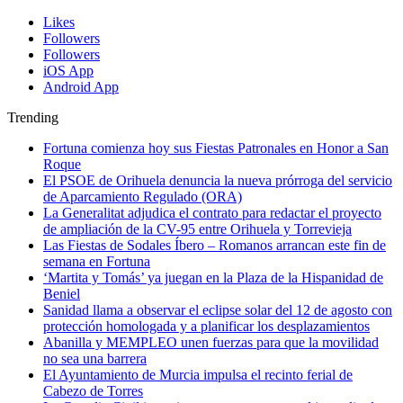
Likes
Followers
Followers
iOS App
Android App
Trending
Fortuna comienza hoy sus Fiestas Patronales en Honor a San
Roque
El PSOE de Orihuela denuncia la nueva prórroga del servicio
de Aparcamiento Regulado (ORA)
La Generalitat adjudica el contrato para redactar el proyecto
de ampliación de la CV-95 entre Orihuela y Torrevieja
Las Fiestas de Sodales Íbero – Romanos arrancan este fin de
semana en Fortuna
‘Martita y Tomás’ ya juegan en la Plaza de la Hispanidad de
Beniel
Sanidad llama a observar el eclipse solar del 12 de agosto con
protección homologada y a planificar los desplazamientos
Abanilla y MEMPLEO unen fuerzas para que la movilidad
no sea una barrera
El Ayuntamiento de Murcia impulsa el recinto ferial de
Cabezo de Torres