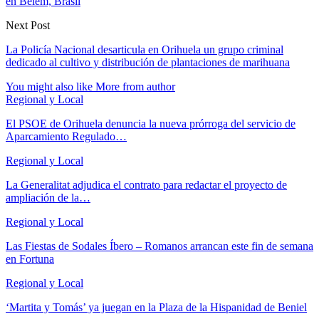
en Belém, Brasil
Next Post
La Policía Nacional desarticula en Orihuela un grupo criminal
dedicado al cultivo y distribución de plantaciones de marihuana
You might also like
More from author
Regional y Local
El PSOE de Orihuela denuncia la nueva prórroga del servicio de
Aparcamiento Regulado…
Regional y Local
La Generalitat adjudica el contrato para redactar el proyecto de
ampliación de la…
Regional y Local
Las Fiestas de Sodales Íbero – Romanos arrancan este fin de semana
en Fortuna
Regional y Local
‘Martita y Tomás’ ya juegan en la Plaza de la Hispanidad de Beniel