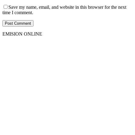
Save my name, email, and website in this browser for the next
time I comment.
EMISION ONLINE
HTML5
RADIO
PLAYER
PLUGIN
WITH
REAL
VISUALIZER
powered
by
Sodah
Webdesign
Dexheim