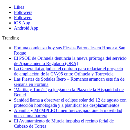
Likes
Followers
Followers
iOS App
Android App
Trending
Fortuna comienza hoy sus Fiestas Patronales en Honor a San
Roque
El PSOE de Orihuela denuncia la nueva prórroga del servicio
de Aparcamiento Regulado (ORA)
La Generalitat adjudica el contrato para redactar el proyecto
de ampliación de la CV-95 entre Orihuela y Torrevieja
Las Fiestas de Sodales Íbero – Romanos arrancan este fin de
semana en Fortuna
‘Martita y Tomás’ ya juegan en la Plaza de la Hispanidad de
Beniel
Sanidad llama a observar el eclipse solar del 12 de agosto con
protección homologada y a planificar los desplazamientos
Abanilla y MEMPLEO unen fuerzas para que la movilidad
no sea una barrera
El Ayuntamiento de Murcia impulsa el recinto ferial de
Cabezo de Torres