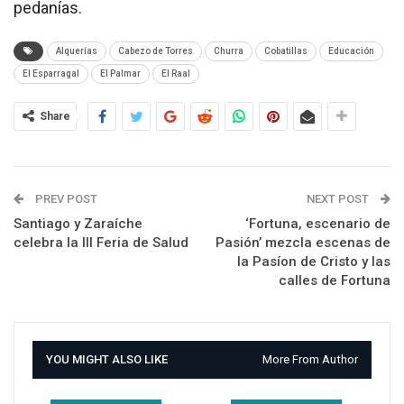
pedanías.
Alquerías
Cabezo de Torres
Churra
Cobatillas
Educación
El Esparragal
El Palmar
El Raal
Share
PREV POST
NEXT POST
Santiago y Zaraíche
‘Fortuna, escenario de
celebra la III Feria de Salud
Pasión’ mezcla escenas de
la Pasíon de Cristo y las
calles de Fortuna
YOU MIGHT ALSO LIKE
More From Author