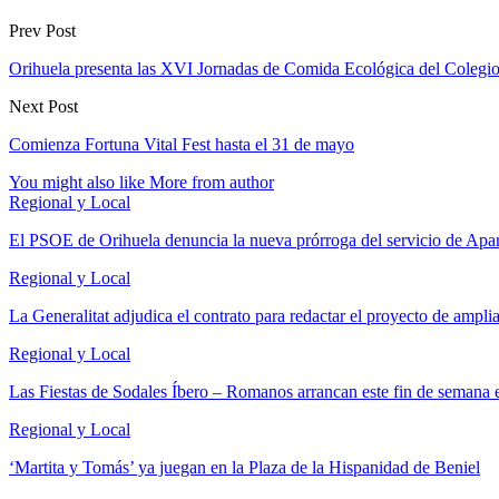
Prev Post
Orihuela presenta las XVI Jornadas de Comida Ecológica del Colegio 
Next Post
Comienza Fortuna Vital Fest hasta el 31 de mayo
You might also like
More from author
Regional y Local
El PSOE de Orihuela denuncia la nueva prórroga del servicio de A
Regional y Local
La Generalitat adjudica el contrato para redactar el proyecto de ampl
Regional y Local
Las Fiestas de Sodales Íbero – Romanos arrancan este fin de semana 
Regional y Local
‘Martita y Tomás’ ya juegan en la Plaza de la Hispanidad de Beniel