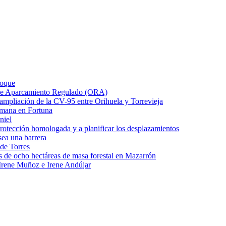
Roque
o de Aparcamiento Regulado (ORA)
e ampliación de la CV-95 entre Orihuela y Torrevieja
emana en Fortuna
niel
protección homologada y a planificar los desplazamientos
ea una barrera
 de Torres
s de ocho hectáreas de masa forestal en Mazarrón
Irene Muñoz e Irene Andújar