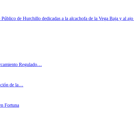
Público de Hurchillo dedicadas a la alcachofa de la Vega Baja y al ajo
parcamiento Regulado…
iación de la…
en Fortuna