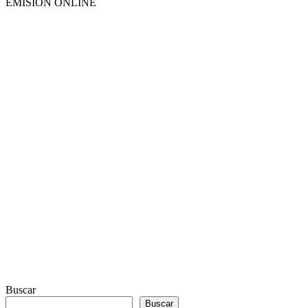
EMISION ONLINE
HTML5
RADIO
PLAYER
PLUGIN
WITH
REAL
VISUALIZER
powered
by
Sodah
Webdesign
Dexheim
Buscar
Buscar