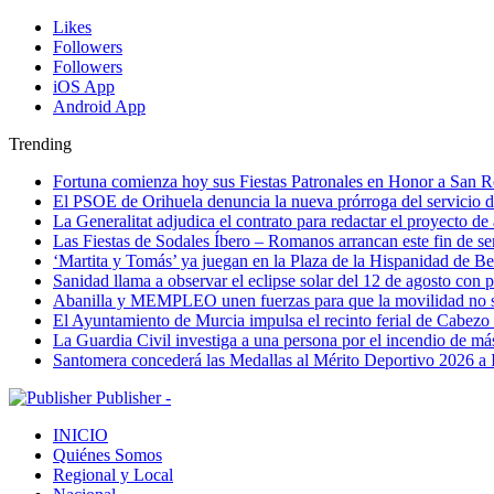
Likes
Followers
Followers
iOS App
Android App
Trending
Fortuna comienza hoy sus Fiestas Patronales en Honor a San 
El PSOE de Orihuela denuncia la nueva prórroga del servici
La Generalitat adjudica el contrato para redactar el proyecto d
Las Fiestas de Sodales Íbero – Romanos arrancan este fin de s
‘Martita y Tomás’ ya juegan en la Plaza de la Hispanidad de Be
Sanidad llama a observar el eclipse solar del 12 de agosto con 
Abanilla y MEMPLEO unen fuerzas para que la movilidad no s
El Ayuntamiento de Murcia impulsa el recinto ferial de Cabezo
La Guardia Civil investiga a una persona por el incendio de má
Santomera concederá las Medallas al Mérito Deportivo 2026 a 
Publisher -
INICIO
Quiénes Somos
Regional y Local