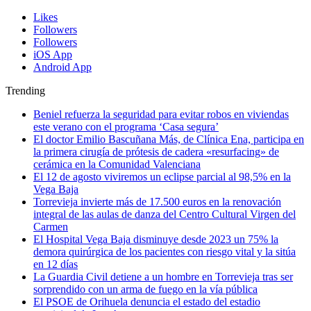
Likes
Followers
Followers
iOS App
Android App
Trending
Beniel refuerza la seguridad para evitar robos en viviendas
este verano con el programa ‘Casa segura’
El doctor Emilio Bascuñana Más, de Clínica Ena, participa en
la primera cirugía de prótesis de cadera «resurfacing» de
cerámica en la Comunidad Valenciana
El 12 de agosto viviremos un eclipse parcial al 98,5% en la
Vega Baja
Torrevieja invierte más de 17.500 euros en la renovación
integral de las aulas de danza del Centro Cultural Virgen del
Carmen
El Hospital Vega Baja disminuye desde 2023 un 75% la
demora quirúrgica de los pacientes con riesgo vital y la sitúa
en 12 días
La Guardia Civil detiene a un hombre en Torrevieja tras ser
sorprendido con un arma de fuego en la vía pública
El PSOE de Orihuela denuncia el estado del estadio