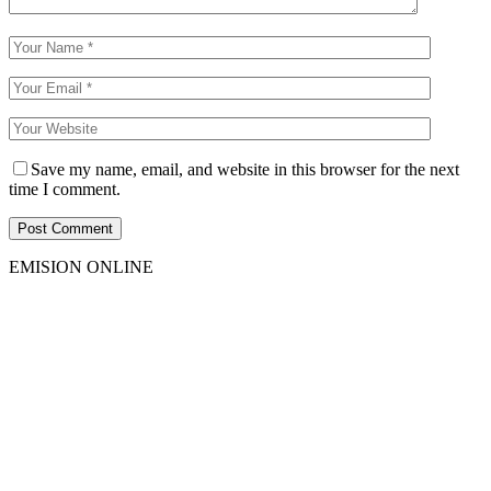
Save my name, email, and website in this browser for the next
time I comment.
EMISION ONLINE
HTML5
RADIO
PLAYER
PLUGIN
WITH
REAL
VISUALIZER
powered
by
Sodah
Webdesign