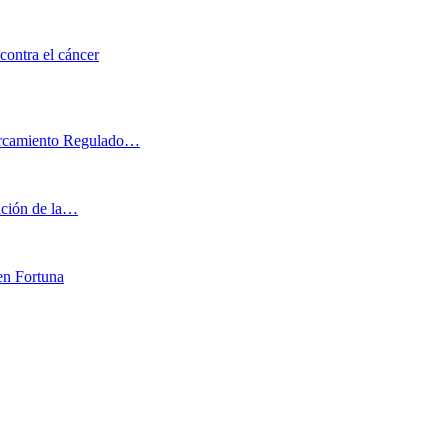
contra el cáncer
parcamiento Regulado…
iación de la…
en Fortuna