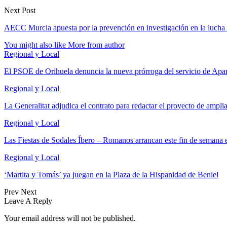
Next Post
AECC Murcia apuesta por la prevención en investigación en la lucha 
You might also like
More from author
Regional y Local
El PSOE de Orihuela denuncia la nueva prórroga del servicio de A
Regional y Local
La Generalitat adjudica el contrato para redactar el proyecto de ampl
Regional y Local
Las Fiestas de Sodales Íbero – Romanos arrancan este fin de semana 
Regional y Local
‘Martita y Tomás’ ya juegan en la Plaza de la Hispanidad de Beniel
Prev
Next
Leave A Reply
Your email address will not be published.