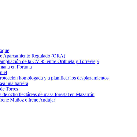
Roque
o de Aparcamiento Regulado (ORA)
e ampliación de la CV-95 entre Orihuela y Torrevieja
emana en Fortuna
niel
protección homologada y a planificar los desplazamientos
ea una barrera
 de Torres
s de ocho hectáreas de masa forestal en Mazarrón
Irene Muñoz e Irene Andújar