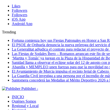
Likes
Followers
Followers
iOS App
Android App
Trending
Fortuna comienza hoy sus Fiestas Patronales en Honor a San 
El PSOE de Orihuela denuncia la nueva prórroga del servici
La Generalitat adjudica el contrato para redactar el proyecto d
Las Fiestas de Sodales Íbero – Romanos arrancan este fin de s
‘Martita y Tomás’ ya juegan en la Plaza de la Hispanidad de Be
Sanidad llama a observar el eclipse solar del 12 de agosto con 
Abanilla y MEMPLEO unen fuerzas para que la movilidad no s
El Ayuntamiento de Murcia impulsa el recinto ferial de Cabezo
La Guardia Civil investiga a una persona por el incendio de má
Santomera concederá las Medallas al Mérito Deportivo 2026 a 
Publisher -
INICIO
Quiénes Somos
Regional y Local