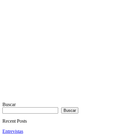
PLUGIN
WITH
REAL
VISUALIZER
powered
by
Sodah
Webdesign
Dexheim
Buscar
Buscar
Recent Posts
Entrevistas