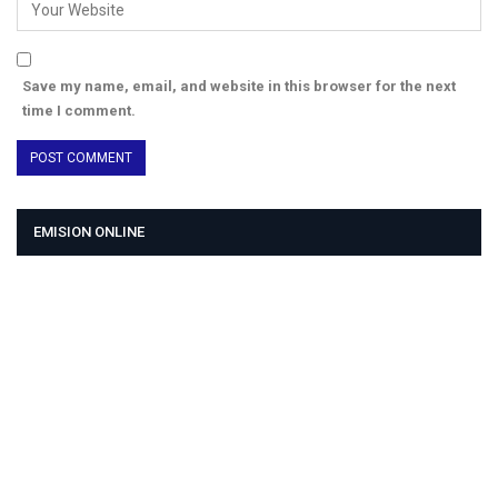
Save my name, email, and website in this browser for the next
time I comment.
EMISION ONLINE
HTML5
RADIO
PLAYER
PLUGIN
WITH
REAL
VISUALIZER
powered
by