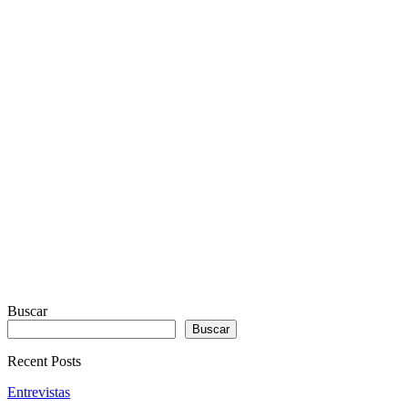
WITH
REAL
VISUALIZER
powered
by
Sodah
Webdesign
Dexheim
Buscar
Buscar
Recent Posts
Entrevistas