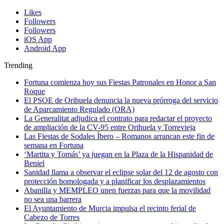
Likes
Followers
Followers
iOS App
Android App
Trending
Fortuna comienza hoy sus Fiestas Patronales en Honor a San
Roque
El PSOE de Orihuela denuncia la nueva prórroga del servicio
de Aparcamiento Regulado (ORA)
La Generalitat adjudica el contrato para redactar el proyecto
de ampliación de la CV-95 entre Orihuela y Torrevieja
Las Fiestas de Sodales Íbero – Romanos arrancan este fin de
semana en Fortuna
‘Martita y Tomás’ ya juegan en la Plaza de la Hispanidad de
Beniel
Sanidad llama a observar el eclipse solar del 12 de agosto con
protección homologada y a planificar los desplazamientos
Abanilla y MEMPLEO unen fuerzas para que la movilidad
no sea una barrera
El Ayuntamiento de Murcia impulsa el recinto ferial de
Cabezo de Torres