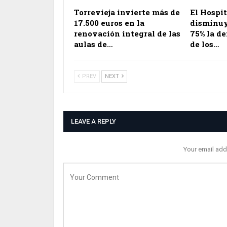
Torrevieja invierte más de
El Hospit
17.500 euros en la
disminuy
renovación integral de las
75% la d
aulas de…
de los…
PREV
NEXT
LEAVE A REPLY
Your email add