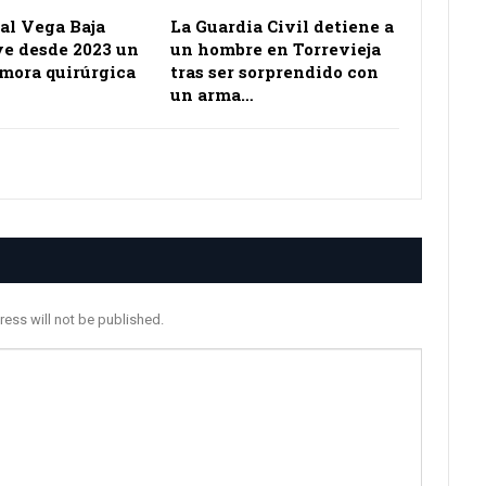
al Vega Baja
La Guardia Civil detiene a
e desde 2023 un
un hombre en Torrevieja
emora quirúrgica
tras ser sorprendido con
un arma…
ress will not be published.