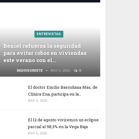
ENTREVISTAS
Beniel refuerza la seguridad
para evitar robos en viviendas
este verano con el…
RADIOSURESTE
AGO 6, 2026
0
El doctor Emilio Bascuñana Más, de
Clínica Ena, participa en la…
AGO 6, 2026
El 12 de agosto viviremos un eclipse
parcial al 98,5% en la Vega Baja
AGO 6, 2026