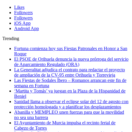
Likes
Followers
Followers
iOS App
Android App
Trending
Fortuna comienza hoy sus Fiestas Patronales en Honor a San
Roque
El PSOE de Orihuela denuncia la nueva prórroga del servicio
de Aparcamiento Regulado (ORA)
La Generalitat adjudica el contrato para redactar el proyecto
de ampliación de la CV-95 entre Orihuela y Torrevieja
Las Fiestas de Sodales Íbero – Romanos arrancan este fin de
semana en Fortuna
‘Martita y Tomás’ ya juegan en la Plaza de la Hispanidad de
Beniel
Sanidad llama a observar el eclipse solar del 12 de agosto con
protección homologada y a planificar los desplazamientos
Abanilla y MEMPLEO unen fuerzas para que la movilidad
no sea una barrera
El Ayuntamiento de Murcia impulsa el recinto ferial de
Cabezo de Torres