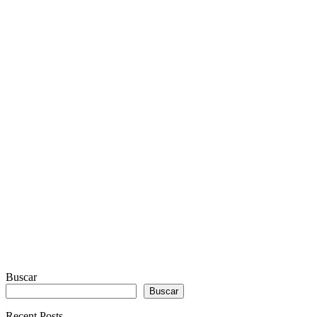
RADIO
PLAYER
PLUGIN
WITH
REAL
VISUALIZER
powered
by
Sodah
Webdesign
Dexheim
Buscar
Buscar
Recent Posts