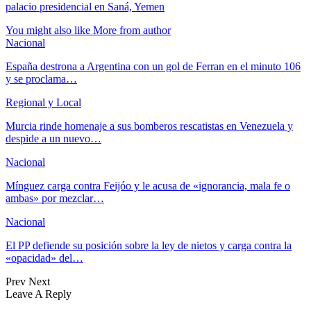
palacio presidencial en Saná, Yemen
You might also like
More from author
Nacional
España destrona a Argentina con un gol de Ferran en el minuto 106
y se proclama…
Regional y Local
Murcia rinde homenaje a sus bomberos rescatistas en Venezuela y
despide a un nuevo…
Nacional
Mínguez carga contra Feijóo y le acusa de «ignorancia, mala fe o
ambas» por mezclar…
Nacional
El PP defiende su posición sobre la ley de nietos y carga contra la
«opacidad» del…
Prev
Next
Leave A Reply