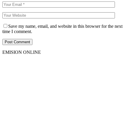
Save my name, email, and website in this browser for the next
time I comment.
EMISION ONLINE
HTML5
RADIO
PLAYER
PLUGIN
WITH
REAL
VISUALIZER
powered
by
Sodah
Webdesign
Dexheim