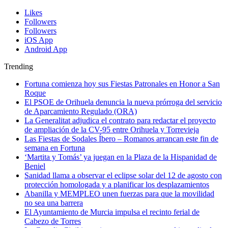
Likes
Followers
Followers
iOS App
Android App
Trending
Fortuna comienza hoy sus Fiestas Patronales en Honor a San
Roque
El PSOE de Orihuela denuncia la nueva prórroga del servicio
de Aparcamiento Regulado (ORA)
La Generalitat adjudica el contrato para redactar el proyecto
de ampliación de la CV-95 entre Orihuela y Torrevieja
Las Fiestas de Sodales Íbero – Romanos arrancan este fin de
semana en Fortuna
‘Martita y Tomás’ ya juegan en la Plaza de la Hispanidad de
Beniel
Sanidad llama a observar el eclipse solar del 12 de agosto con
protección homologada y a planificar los desplazamientos
Abanilla y MEMPLEO unen fuerzas para que la movilidad
no sea una barrera
El Ayuntamiento de Murcia impulsa el recinto ferial de
Cabezo de Torres