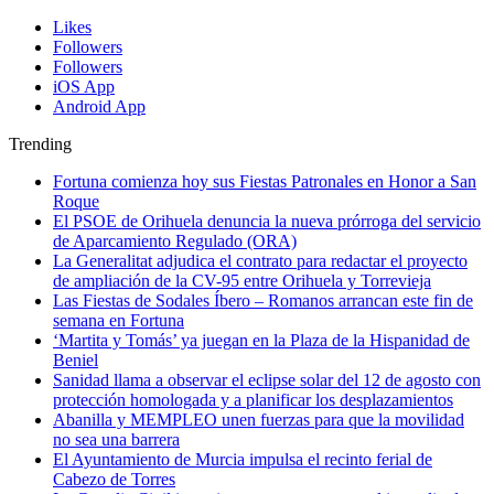
Likes
Followers
Followers
iOS App
Android App
Trending
Fortuna comienza hoy sus Fiestas Patronales en Honor a San
Roque
El PSOE de Orihuela denuncia la nueva prórroga del servicio
de Aparcamiento Regulado (ORA)
La Generalitat adjudica el contrato para redactar el proyecto
de ampliación de la CV-95 entre Orihuela y Torrevieja
Las Fiestas de Sodales Íbero – Romanos arrancan este fin de
semana en Fortuna
‘Martita y Tomás’ ya juegan en la Plaza de la Hispanidad de
Beniel
Sanidad llama a observar el eclipse solar del 12 de agosto con
protección homologada y a planificar los desplazamientos
Abanilla y MEMPLEO unen fuerzas para que la movilidad
no sea una barrera
El Ayuntamiento de Murcia impulsa el recinto ferial de
Cabezo de Torres