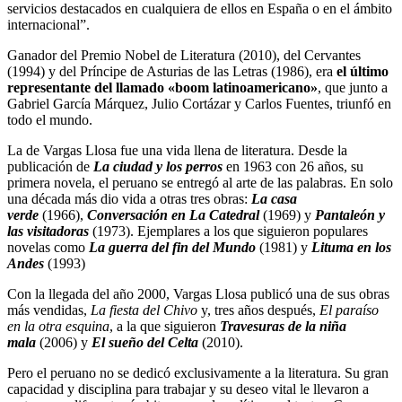
servicios destacados en cualquiera de ellos en España o en el ámbito
internacional”.
Ganador del Premio Nobel de Literatura (2010), del Cervantes
(1994) y del Príncipe de Asturias de las Letras (1986), era
el último
representante del llamado «boom latinoamericano»
, que junto a
Gabriel García Márquez, Julio Cortázar y Carlos Fuentes, triunfó en
todo el mundo.
La de Vargas Llosa fue una vida llena de literatura. Desde la
publicación de
La ciudad y los perros
en 1963 con 26 años, su
primera novela, el peruano se entregó al arte de las palabras. En solo
una década más dio vida a otras tres obras:
La casa
verde
(1966),
Conversación en La Catedral
(1969) y
Pantaleón y
las visitadoras
(1973). Ejemplares a los que siguieron populares
novelas como
La guerra del fin del Mundo
(1981) y
Lituma en los
Andes
(1993)
Con la llegada del año 2000, Vargas Llosa publicó una de sus obras
más vendidas,
La fiesta del Chivo
y, tres años después,
El paraíso
en la otra esquina
, a la que siguieron
Travesuras de la niña
mala
(2006) y
El sueño del Celta
(2010).
Pero el peruano no se dedicó exclusivamente a la literatura. Su gran
capacidad y disciplina para trabajar y su deseo vital le llevaron a