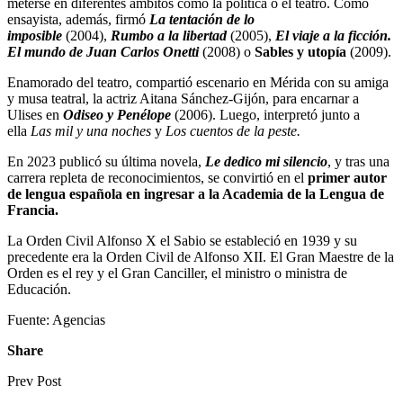
meterse en diferentes ámbitos como la política o el teatro. Como
ensayista, además, firmó
La tentación de lo
imposible
(2004),
Rumbo a la libertad
(2005),
El viaje a la ficción.
El mundo de Juan Carlos Onetti
(2008) o
Sables y utopía
(2009).
Enamorado del teatro, compartió escenario en Mérida con su amiga
y musa teatral, la actriz Aitana Sánchez-Gijón, para encarnar a
Ulises en
Odiseo y Penélope
(2006). Luego, interpretó junto a
ella
Las mil y una noches
y
Los cuentos de la peste.
En 2023 publicó su última novela,
Le dedico mi silencio
, y tras una
carrera repleta de reconocimientos, se convirtió en el
primer autor
de lengua española en ingresar a la Academia de la Lengua de
Francia
.
La Orden Civil Alfonso X el Sabio se estableció en 1939 y su
precedente era la Orden Civil de Alfonso XII. El Gran Maestre de la
Orden es el rey y el Gran Canciller, el ministro o ministra de
Educación.
Fuente: Agencias
Share
Prev Post