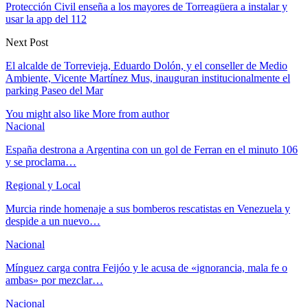
Protección Civil enseña a los mayores de Torreagüera a instalar y
usar la app del 112
Next Post
El alcalde de Torrevieja, Eduardo Dolón, y el conseller de Medio
Ambiente, Vicente Martínez Mus, inauguran institucionalmente el
parking Paseo del Mar
You might also like
More from author
Nacional
España destrona a Argentina con un gol de Ferran en el minuto 106
y se proclama…
Regional y Local
Murcia rinde homenaje a sus bomberos rescatistas en Venezuela y
despide a un nuevo…
Nacional
Mínguez carga contra Feijóo y le acusa de «ignorancia, mala fe o
ambas» por mezclar…
Nacional