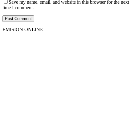
Save my name, email, and website in this browser for the next
time I comment.
EMISION ONLINE
HTML5
RADIO
PLAYER
PLUGIN
WITH
REAL
VISUALIZER
powered
by
Sodah
Webdesign
Dexheim