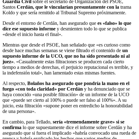
Guardia Civil
sobre el secretario de Organización del PSOE,
Santos
Cerdán, que le vincularían presuntamente con la
trama
Koldo y que sería remitido al Tribunal Supremo próximamente.
Desde el entorno de Cerdán, han asegurado que
es «falso» lo que
dice ese supuesto informe
y desmienten todo lo que se publica
«desde el inicio hasta el final».
Mientras que desde el PSOE, han señalado que «es curioso como
desde hace muchas semanas se viene filtrado el contenido de
un
supuesto informe de la UCO, que no ha sido presentado ni al
juez»
. «Casualmente estas filtraciones se producen cada cierto
tiempo a medios de derechas, el perjuicio reputacional es terrible, y
la indefensión total», han lamentado estas mismas fuentes.
Al respecto,
Bolaños ha asegurado que pondría la mano en el
fuego «con toda claridad» por Cerdán
y ha denunciado que se
haya conocido «una posible filtración» de un informe de la UCO
que «puede ser cierto al 100% o puede ser falso al 100%». A su
juicio, esta filtración «supone poner en entredicho la honorabilidad
de una persona».
En cambio, para Tellado,
sería «tremendamente grave» si se
confirma
lo que supuestamente dice el informe sobre Cerdán y ha
asegurado que si fuera el implicado «habría convocado una rueda de
prensa y habría explicado los hechos que varios medios de