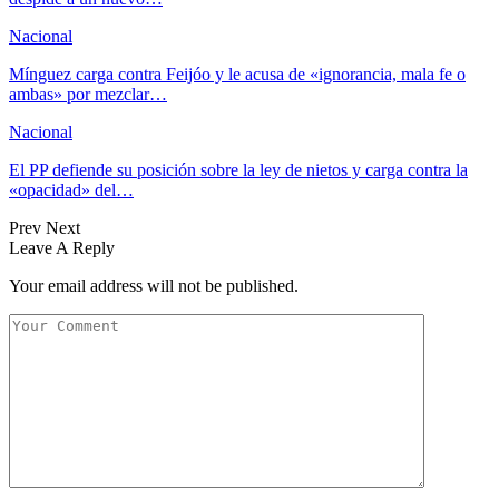
Nacional
Mínguez carga contra Feijóo y le acusa de «ignorancia, mala fe o
ambas» por mezclar…
Nacional
El PP defiende su posición sobre la ley de nietos y carga contra la
«opacidad» del…
Prev
Next
Leave A Reply
Your email address will not be published.