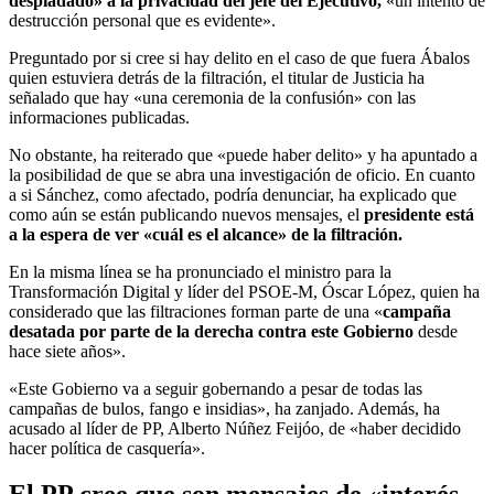
despiadado» a la privacidad del jefe del Ejecutivo,
«un intento de
destrucción personal que es evidente».
Preguntado por si cree si hay delito en el caso de que fuera Ábalos
quien estuviera detrás de la filtración, el titular de Justicia ha
señalado que hay «una ceremonia de la confusión» con las
informaciones publicadas.
No obstante, ha reiterado que «puede haber delito» y ha apuntado a
la posibilidad de que se abra una investigación de oficio. En cuanto
a si Sánchez, como afectado, podría denunciar, ha explicado que
como aún se están publicando nuevos mensajes, el
presidente está
a la espera de ver «cuál es el alcance» de la filtración.
En la misma línea se ha pronunciado el ministro para la
Transformación Digital y líder del PSOE-M, Óscar López, quien ha
considerado que las filtraciones forman parte de una «
campaña
desatada por parte de la derecha contra este Gobierno
desde
hace siete años».
«Este Gobierno va a seguir gobernando a pesar de todas las
campañas de bulos, fango e insidias», ha zanjado. Además, ha
acusado al líder de PP, Alberto Núñez Feijóo, de «haber decidido
hacer política de casquería».