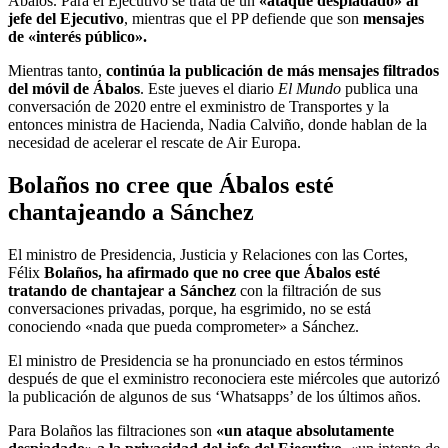
Ábalos. Para el Ejecutivo se trata de un
«ataque despiadado» al
jefe del Ejecutivo
, mientras que el PP defiende que son
mensajes
de «interés público».
Mientras tanto,
continúa la publicación de más mensajes filtrados
del móvil de Ábalos
. Este jueves el diario
El Mundo
publica una
conversación de 2020 entre el exministro de Transportes y la
entonces ministra de Hacienda, Nadia Calviño, donde hablan de la
necesidad de acelerar el rescate de Air Europa.
Bolaños no cree que Ábalos esté
chantajeando a Sánchez
El ministro de Presidencia, Justicia y Relaciones con las Cortes,
Félix
Bolaños, ha afirmado que no cree que Ábalos esté
tratando de chantajear a Sánchez
con la filtración de sus
conversaciones privadas, porque, ha esgrimido, no se está
conociendo «nada que pueda comprometer» a Sánchez.
El ministro de Presidencia se ha pronunciado en estos términos
después de que el exministro reconociera este miércoles que autorizó
la publicación de algunos de sus ‘Whatsapps’ de los últimos años.
Para Bolaños las filtraciones son
«un ataque absolutamente