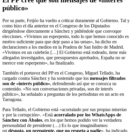
El PP cree que son mensajes de «interés
público»
Por su parte, Feijóo ha vuelto a criticar duramente al Gobierno. Tal y
como hizo el día anterior en el Congreso de los Diputados
dirigiéndose directamente a Sánchez y pidiéndole que convoque
elecciones. «Vivimos un esperpento, todo lo que hemos conocido es
motivo suficiente para que deje paso a las urnas», ha dicho en
declaraciones a los medios en la Pradera de San Isidro de Madrid.
«Vivimos en un culebrón […] El Gobierno está rodeado, tiene más
allegados investigados, que presupuestos aprobados, España no se
merece este esperpento», ha finalizado.
También el portavoz del PP en el Congreso, Miguel Tellado, ha
cargado contra Sánchez y ha sostenido que los
mensajes filtrados
son de «interés público»
, defendiendo así que se conozca su
contenido. «No son conversaciones privadas, son de interés
público», ha señalado a preguntas de los periodistas en un acto en
Tarragona.
Para Tellado, el Gobierno está «acorralado por sus propias miserias
y por la corrupción». «Está
acorralado por los WhatsApps de
Sánchez con Ábalos
, en los que hemos podido ver la verdadera
personalidad de presidente (…) Es lo que imaginábamos:
un
déspota, un prepotente, que no respeta a nadie
«, ha indicado.