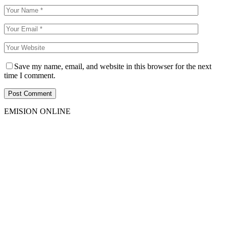
Save my name, email, and website in this browser for the next
time I comment.
EMISION ONLINE
HTML5
RADIO
PLAYER
PLUGIN
WITH
REAL
VISUALIZER
powered
by
Sodah
Webdesign
Dexheim