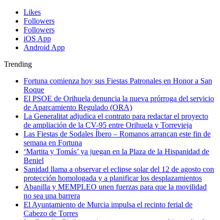
Likes
Followers
Followers
iOS App
Android App
Trending
Fortuna comienza hoy sus Fiestas Patronales en Honor a San
Roque
El PSOE de Orihuela denuncia la nueva prórroga del servicio
de Aparcamiento Regulado (ORA)
La Generalitat adjudica el contrato para redactar el proyecto
de ampliación de la CV-95 entre Orihuela y Torrevieja
Las Fiestas de Sodales Íbero – Romanos arrancan este fin de
semana en Fortuna
‘Martita y Tomás’ ya juegan en la Plaza de la Hispanidad de
Beniel
Sanidad llama a observar el eclipse solar del 12 de agosto con
protección homologada y a planificar los desplazamientos
Abanilla y MEMPLEO unen fuerzas para que la movilidad
no sea una barrera
El Ayuntamiento de Murcia impulsa el recinto ferial de
Cabezo de Torres