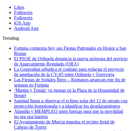
Likes
Followers
Followers
iOS App
Android App
Trending
Fortuna comienza hoy sus Fiestas Patronales en Honor a San
Roque
El PSOE de Orihuela denuncia la nueva prórroga del servicio
de Aparcamiento Regulado (ORA)
La Generalitat adjudica el contrato para redactar el proyecto
de ampliación de la CV-95 entre Orihuela y Torrevieja
Las Fiestas de Sodales Íbero – Romanos arrancan este fin de
semana en Fortuna
‘Martita y Tomás’ ya juegan en la Plaza de la Hispanidad de
Beniel
Sanidad llama a observar el eclipse solar del 12 de agosto con
protección homologada y a planificar los desplazamientos
Abanilla y MEMPLEO unen fuerzas para que la movilidad
no sea una barrera
El Ayuntamiento de Murcia impulsa el recinto ferial de
Cabezo de Torres