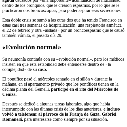
aguda
causados por «una importante» acumulación de mucosidad
dentro de los bronquios, que le crearon espasmos, por lo que se le
practicaron dos broncoscopias, para poder aspirar esas secreciones.
Esta doble crisis se sumó a las otras dos que ha tenido Francisco en
estas casi tres semanas de hospitalización: una respiratoria asmática
el 22 de febrero y otra «aislada» por un broncoespasmo que le causó
también vómito, el pasado día 29.
«Evolución normal»
Su neumonía continúa con su «evolución normal», pero los médicos
insisten en que esta estabilidad debe entenderse dentro de «la
complejidad» de su caso.
El pontífice pasó el miércoles sentado en el sillón y durante la
mañana, en el apartamento privado que los pontífices tienen en la
décima planta del Gemelli,
participó en el rito del Miércoles de
Ceniza
.
Después se dedicó a algunas tareas laborales, algo que había
interrumpido con las últimas crisis de los días anteriores,
e incluso
volvió a telefonear al párroco de la Franja de Gaza, Gabriel
Romanelli,
para interesarse como siempre por su situación.