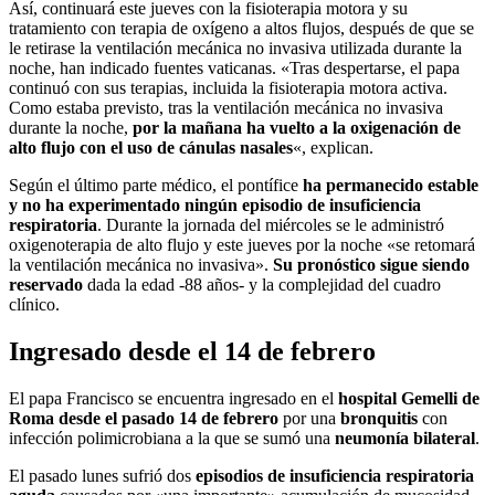
Así, continuará este jueves con la fisioterapia motora y su
tratamiento con terapia de oxígeno a altos flujos, después de que se
le retirase la ventilación mecánica no invasiva utilizada durante la
noche, han indicado fuentes vaticanas. «Tras despertarse, el papa
continuó con sus terapias, incluida la fisioterapia motora activa.
Como estaba previsto, tras la ventilación mecánica no invasiva
durante la noche,
por la mañana ha vuelto a la oxigenación de
alto flujo con el uso de cánulas nasales
«, explican.
Según el último parte médico, el pontífice
ha permanecido estable
y no ha experimentado ningún episodio de insuficiencia
respiratoria
. Durante la jornada del miércoles se le administró
oxigenoterapia de alto flujo y este jueves por la noche «se retomará
la ventilación mecánica no invasiva».
Su pronóstico sigue siendo
reservado
dada la edad -88 años- y la complejidad del cuadro
clínico.
Ingresado desde el 14 de febrero
El papa Francisco se encuentra ingresado en el
hospital Gemelli de
Roma desde el pasado 14 de febrero
por una
bronquitis
con
infección polimicrobiana a la que se sumó una
neumonía bilateral
.
El pasado lunes sufrió dos
episodios de insuficiencia respiratoria