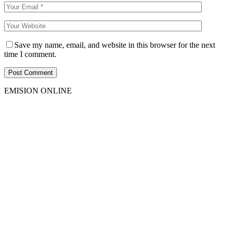
Save my name, email, and website in this browser for the next
time I comment.
EMISION ONLINE
HTML5
RADIO
PLAYER
PLUGIN
WITH
REAL
VISUALIZER
powered
by
Sodah
Webdesign
Dexheim