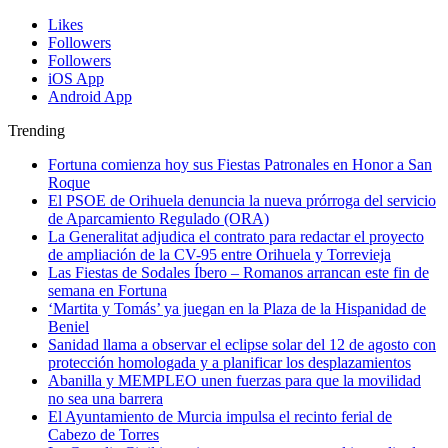
Likes
Followers
Followers
iOS App
Android App
Trending
Fortuna comienza hoy sus Fiestas Patronales en Honor a San
Roque
El PSOE de Orihuela denuncia la nueva prórroga del servicio
de Aparcamiento Regulado (ORA)
La Generalitat adjudica el contrato para redactar el proyecto
de ampliación de la CV-95 entre Orihuela y Torrevieja
Las Fiestas de Sodales Íbero – Romanos arrancan este fin de
semana en Fortuna
‘Martita y Tomás’ ya juegan en la Plaza de la Hispanidad de
Beniel
Sanidad llama a observar el eclipse solar del 12 de agosto con
protección homologada y a planificar los desplazamientos
Abanilla y MEMPLEO unen fuerzas para que la movilidad
no sea una barrera
El Ayuntamiento de Murcia impulsa el recinto ferial de
Cabezo de Torres