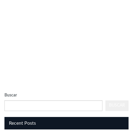
REAL
VISUALIZER
powered
by
Sodah
Webdesign
Dexheim
Buscar
BUSCAR
Recent Posts