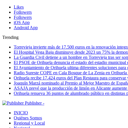
Likes
Followers
Followers
iOS App
Android App
Trending
Torrevieja invierte más de 17.500 euros en la renovación integr
El Hospital Vega Baja disminuye desde 2023 un 75% la demora qu
La Guardia Civil detiene a un hombre en Torrevieja tras ser so
El PSOE de Orihuela denuncia el estado del estadio municipal
El Ayuntamiento de Orihuela ultima diferentes soluciones para 
Radio Sureste COPE en Cala Bosque de La Zenia en Orihuela
Orihuela recibe 17.424 euros del Plan Restaura para conservar
Joaquín Marzá nominado al Premio al Mejor Maestro de Españ
ASAJA prevé que la producción de limón en Alicante aumente 
Orihuela renueva 36 puntos de alumbrado público en distintas 
Publisher -
INICIO
Quiénes Somos
Regional y Local