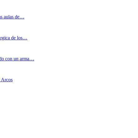
las aulas de…
úrgica de los…
dido con un arma…
s Arcos