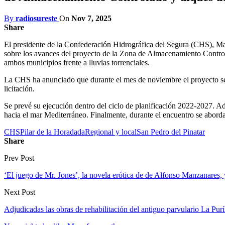
By
radiosureste
On
Nov 7, 2025
Share
El presidente de la Confederación Hidrográfica del Segura (CHS), Mari
sobre los avances del proyecto de la Zona de Almacenamiento Controla
ambos municipios frente a lluvias torrenciales.
La CHS ha anunciado que durante el mes de noviembre el proyecto se so
licitación.
Se prevé su ejecución dentro del ciclo de planificación 2022-2027. Ad
hacia el mar Mediterráneo. Finalmente, durante el encuentro se abord
CHS
Pilar de la Horadada
Regional y local
San Pedro del Pinatar
Share
Prev Post
‘El juego de Mr. Jones’, la novela erótica de de Alfonso Manzanares, y
Next Post
Adjudicadas las obras de rehabilitación del antiguo parvulario La Purís