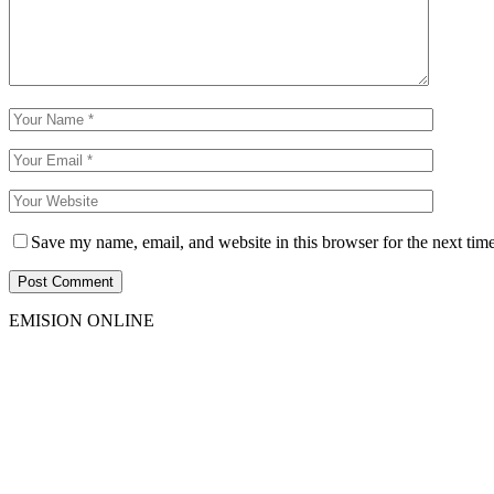
Save my name, email, and website in this browser for the next tim
EMISION ONLINE
HTML5
RADIO
PLAYER
PLUGIN
WITH
REAL
VISUALIZER
powered