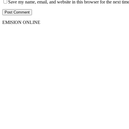
Save my name, email, and website in this browser for the next tim
EMISION ONLINE
HTML5
RADIO
PLAYER
PLUGIN
WITH
REAL
VISUALIZER
powered
by
Sodah
Webdesign
Dexheim