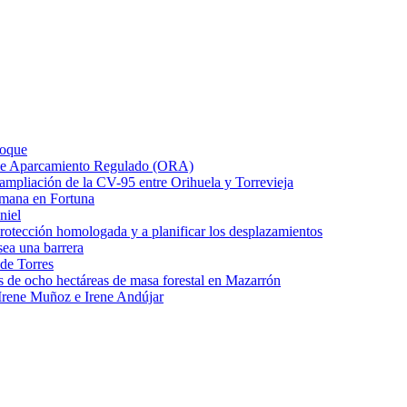
Roque
o de Aparcamiento Regulado (ORA)
e ampliación de la CV-95 entre Orihuela y Torrevieja
emana en Fortuna
niel
protección homologada y a planificar los desplazamientos
ea una barrera
 de Torres
s de ocho hectáreas de masa forestal en Mazarrón
Irene Muñoz e Irene Andújar