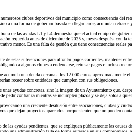
san numerosos clubes deportivos del municipio como consecuencia del re
o a una forma de gobernar basada en llegar tarde, acumular retrasos y 
abono de las ayudas L1 y L4 demuestra que el actual equipo de gobierno
ación requerida antes de diciembre de 2025 y, meses después, con la tem
ativo menor. Es una falta de gestión que tiene consecuencias reales par
de estas subvenciones para afrontar pagos corrientes, mantener entren
bligando a algunos clubes a endeudarse, retrasar pagos e incluso recurri
que acumula una deuda cercana a los 12.000 euros, aproximadamente el 
berían recaer sobre entidades que cumplen con sus obligaciones.
 de unas ayudas concretas, sino la imagen de un Ayuntamiento que, despu
e pedir confianza mientras se incumplen plazos y se deja solos a quienes
provocando una creciente desilusión entre asociaciones, clubes y ciud
ectivos que dejan proyectos aparcados porque sienten que no pueden co
 de las ayudas pendientes, que se expliquen públicamente las causas del
Cuando una administración falla de forma reiterada en sus compromisos,