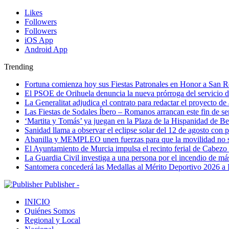
Likes
Followers
Followers
iOS App
Android App
Trending
Fortuna comienza hoy sus Fiestas Patronales en Honor a San 
El PSOE de Orihuela denuncia la nueva prórroga del servici
La Generalitat adjudica el contrato para redactar el proyecto d
Las Fiestas de Sodales Íbero – Romanos arrancan este fin de s
‘Martita y Tomás’ ya juegan en la Plaza de la Hispanidad de Be
Sanidad llama a observar el eclipse solar del 12 de agosto con 
Abanilla y MEMPLEO unen fuerzas para que la movilidad no s
El Ayuntamiento de Murcia impulsa el recinto ferial de Cabezo
La Guardia Civil investiga a una persona por el incendio de má
Santomera concederá las Medallas al Mérito Deportivo 2026 a 
Publisher -
INICIO
Quiénes Somos
Regional y Local