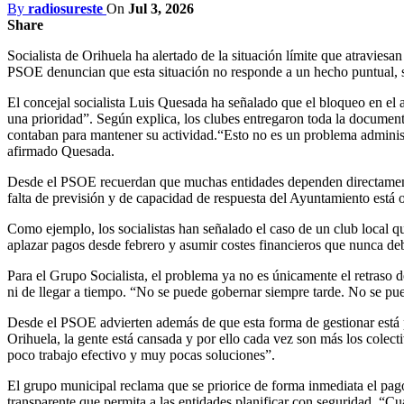
By
radiosureste
On
Jul 3, 2026
Share
Socialista de Orihuela ha alertado de la situación límite que atravie
PSOE denuncian que esta situación no responde a un hecho puntual, sin
El concejal socialista Luis Quesada ha señalado que el bloqueo en el 
una prioridad”. Según explica, los clubes entregaron toda la document
contaban para mantener su actividad.“Esto no es un problema administr
afirmado Quesada.
Desde el PSOE recuerdan que muchas entidades dependen directamente 
falta de previsión y de capacidad de respuesta del Ayuntamiento está o
Como ejemplo, los socialistas han señalado el caso de un club local 
aplazar pagos desde febrero y asumir costes financieros que nunca de
Para el Grupo Socialista, el problema ya no es únicamente el retraso
ni de llegar a tiempo. “No se puede gobernar siempre tarde. No se pued
Desde el PSOE advierten además de que esta forma de gestionar está 
Orihuela, la gente está cansada y por ello cada vez son más los col
poco trabajo efectivo y muy pocas soluciones”.
El grupo municipal reclama que se priorice de forma inmediata el pago
transparente que permita a las entidades planificar con seguridad. “