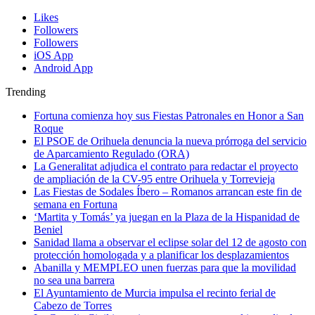
Likes
Followers
Followers
iOS App
Android App
Trending
Fortuna comienza hoy sus Fiestas Patronales en Honor a San
Roque
El PSOE de Orihuela denuncia la nueva prórroga del servicio
de Aparcamiento Regulado (ORA)
La Generalitat adjudica el contrato para redactar el proyecto
de ampliación de la CV-95 entre Orihuela y Torrevieja
Las Fiestas de Sodales Íbero – Romanos arrancan este fin de
semana en Fortuna
‘Martita y Tomás’ ya juegan en la Plaza de la Hispanidad de
Beniel
Sanidad llama a observar el eclipse solar del 12 de agosto con
protección homologada y a planificar los desplazamientos
Abanilla y MEMPLEO unen fuerzas para que la movilidad
no sea una barrera
El Ayuntamiento de Murcia impulsa el recinto ferial de
Cabezo de Torres