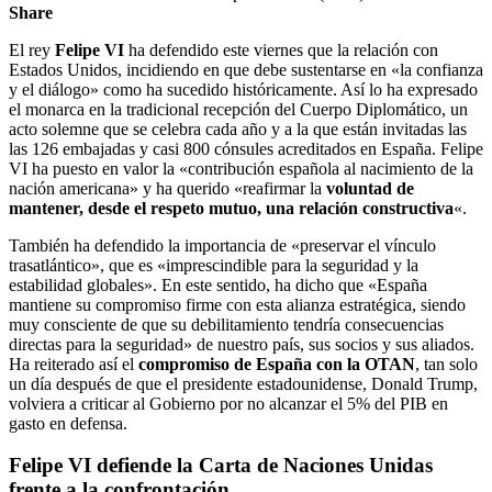
Share
El rey
Felipe VI
ha defendido este viernes que la relación con
Estados Unidos, incidiendo en que debe sustentarse en «la confianza
y el diálogo» como ha sucedido históricamente. Así lo ha expresado
el monarca en la tradicional recepción del Cuerpo Diplomático, un
acto solemne que se celebra cada año y a la que están invitadas las
las 126 embajadas y casi 800 cónsules acreditados en España. Felipe
VI ha puesto en valor la «contribución española al nacimiento de la
nación americana» y ha querido «reafirmar la
voluntad de
mantener, desde el respeto mutuo, una relación constructiva
«.
También ha defendido la importancia de «preservar el vínculo
trasatlántico», que es «imprescindible para la seguridad y la
estabilidad globales». En este sentido, ha dicho que «España
mantiene su compromiso firme con esta alianza estratégica, siendo
muy consciente de que su debilitamiento tendría consecuencias
directas para la seguridad» de nuestro país, sus socios y sus aliados.
Ha reiterado así el
compromiso de España con la OTAN
, tan solo
un día después de que el presidente estadounidense, Donald Trump,
volviera a criticar al Gobierno por no alcanzar el 5% del PIB en
gasto en defensa.
Felipe VI defiende la Carta de Naciones Unidas
frente a la confrontación