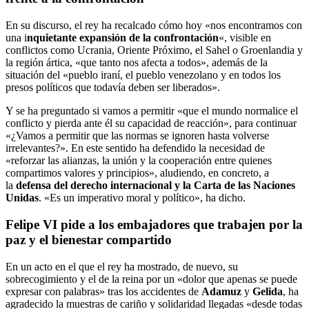
En su discurso, el rey ha recalcado cómo hoy «nos encontramos con
una i
nquietante expansión de la confrontación
«, visible en
conflictos como Ucrania, Oriente Próximo, el Sahel o Groenlandia y
la región ártica, «que tanto nos afecta a todos», además de la
situación del «pueblo iraní, el pueblo venezolano y en todos los
presos políticos que todavía deben ser liberados».
Y se ha preguntado si vamos a permitir «que el mundo normalice el
conflicto y pierda ante él su capacidad de reacción», para continuar
«¿Vamos a permitir que las normas se ignoren hasta volverse
irrelevantes?». En este sentido ha defendido la necesidad de
«reforzar las alianzas, la unión y la cooperación entre quienes
compartimos valores y principios», aludiendo, en concreto, a
la
defensa del derecho internacional y la Carta de las Naciones
Unidas
. «Es un imperativo moral y político», ha dicho.
Felipe VI pide a los embajadores que trabajen por la
paz y el bienestar compartido
En un acto en el que el rey ha mostrado, de nuevo, su
sobrecogimiento y el de la reina por un «dolor que apenas se puede
expresar con palabras» tras los accidentes de
Adamuz
y
Gelida
, ha
agradecido la muestras de cariño y solidaridad llegadas «desde todas