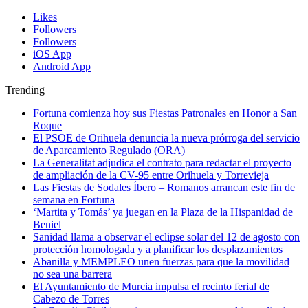
Likes
Followers
Followers
iOS App
Android App
Trending
Fortuna comienza hoy sus Fiestas Patronales en Honor a San
Roque
El PSOE de Orihuela denuncia la nueva prórroga del servicio
de Aparcamiento Regulado (ORA)
La Generalitat adjudica el contrato para redactar el proyecto
de ampliación de la CV-95 entre Orihuela y Torrevieja
Las Fiestas de Sodales Íbero – Romanos arrancan este fin de
semana en Fortuna
‘Martita y Tomás’ ya juegan en la Plaza de la Hispanidad de
Beniel
Sanidad llama a observar el eclipse solar del 12 de agosto con
protección homologada y a planificar los desplazamientos
Abanilla y MEMPLEO unen fuerzas para que la movilidad
no sea una barrera
El Ayuntamiento de Murcia impulsa el recinto ferial de
Cabezo de Torres