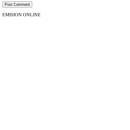
EMISION ONLINE
HTML5
RADIO
PLAYER
PLUGIN
WITH
REAL
VISUALIZER
powered
by
Sodah
Webdesign
Dexheim