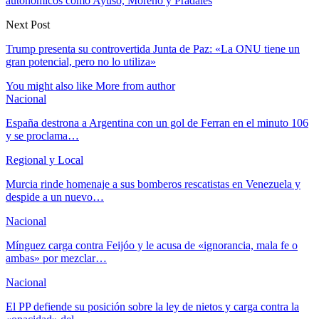
autonómicos como Ayuso, Moreno y Pradales
Next Post
Trump presenta su controvertida Junta de Paz: «La ONU tiene un
gran potencial, pero no lo utiliza»
You might also like
More from author
Nacional
España destrona a Argentina con un gol de Ferran en el minuto 106
y se proclama…
Regional y Local
Murcia rinde homenaje a sus bomberos rescatistas en Venezuela y
despide a un nuevo…
Nacional
Mínguez carga contra Feijóo y le acusa de «ignorancia, mala fe o
ambas» por mezclar…
Nacional
El PP defiende su posición sobre la ley de nietos y carga contra la