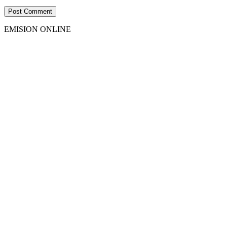
EMISION ONLINE
HTML5
RADIO
PLAYER
PLUGIN
WITH
REAL
VISUALIZER
powered
by
Sodah
Webdesign
Dexheim