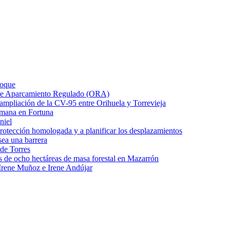
Roque
o de Aparcamiento Regulado (ORA)
e ampliación de la CV-95 entre Orihuela y Torrevieja
emana en Fortuna
niel
protección homologada y a planificar los desplazamientos
ea una barrera
 de Torres
s de ocho hectáreas de masa forestal en Mazarrón
Irene Muñoz e Irene Andújar