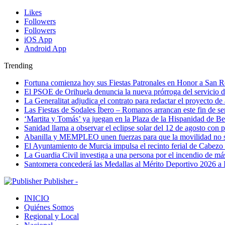
Likes
Followers
Followers
iOS App
Android App
Trending
Fortuna comienza hoy sus Fiestas Patronales en Honor a San 
El PSOE de Orihuela denuncia la nueva prórroga del servici
La Generalitat adjudica el contrato para redactar el proyecto d
Las Fiestas de Sodales Íbero – Romanos arrancan este fin de s
‘Martita y Tomás’ ya juegan en la Plaza de la Hispanidad de Be
Sanidad llama a observar el eclipse solar del 12 de agosto con 
Abanilla y MEMPLEO unen fuerzas para que la movilidad no s
El Ayuntamiento de Murcia impulsa el recinto ferial de Cabezo
La Guardia Civil investiga a una persona por el incendio de má
Santomera concederá las Medallas al Mérito Deportivo 2026 a 
Publisher -
INICIO
Quiénes Somos
Regional y Local