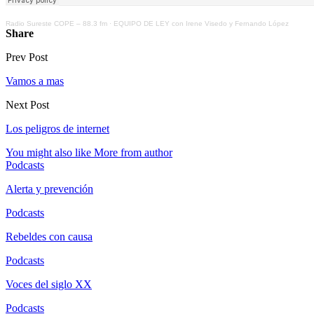
Radio Sureste COPE – 88.3 fm
·
EQUIPO DE LEY con Irene Visedo y Fernando López
Share
Prev Post
Vamos a mas
Next Post
Los peligros de internet
You might also like
More from author
Podcasts
Alerta y prevención
Podcasts
Rebeldes con causa
Podcasts
Voces del siglo XX
Podcasts