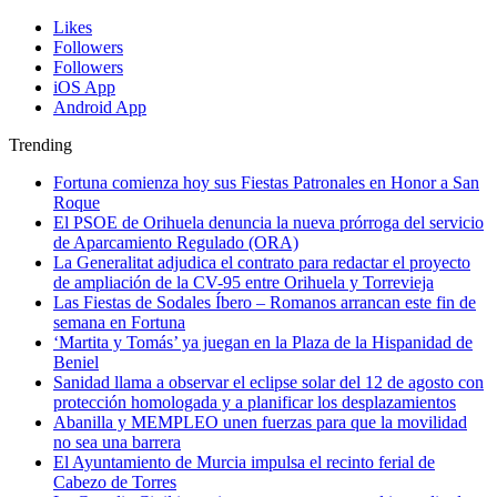
Likes
Followers
Followers
iOS App
Android App
Trending
Fortuna comienza hoy sus Fiestas Patronales en Honor a San
Roque
El PSOE de Orihuela denuncia la nueva prórroga del servicio
de Aparcamiento Regulado (ORA)
La Generalitat adjudica el contrato para redactar el proyecto
de ampliación de la CV-95 entre Orihuela y Torrevieja
Las Fiestas de Sodales Íbero – Romanos arrancan este fin de
semana en Fortuna
‘Martita y Tomás’ ya juegan en la Plaza de la Hispanidad de
Beniel
Sanidad llama a observar el eclipse solar del 12 de agosto con
protección homologada y a planificar los desplazamientos
Abanilla y MEMPLEO unen fuerzas para que la movilidad
no sea una barrera
El Ayuntamiento de Murcia impulsa el recinto ferial de
Cabezo de Torres