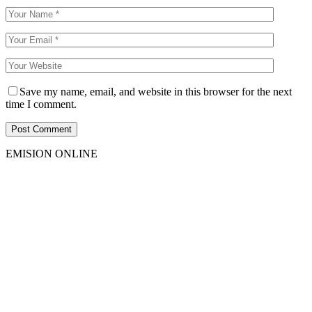
Save my name, email, and website in this browser for the next
time I comment.
EMISION ONLINE
HTML5
RADIO
PLAYER
PLUGIN
WITH
REAL
VISUALIZER
powered
by
Sodah
Webdesign
Dexheim