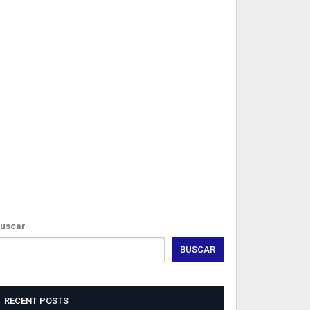
EAL
ISUALIZER
owered
y
odah
ebdesign
exheim
uscar
BUSCAR
RECENT POSTS