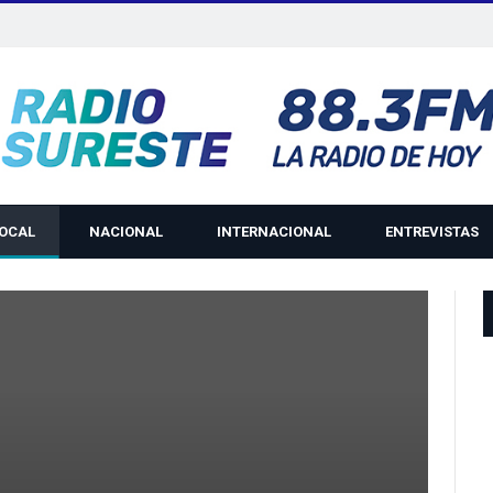
LOCAL
NACIONAL
INTERNACIONAL
ENTREVISTAS
H
R
P
P
W