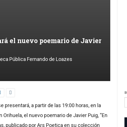
R
V
p
b
S
W
D
ará el nuevo poemario de Javier
ioteca Pública Fernando de Loazes
B
presentará, a partir de las 19:00 horas, en la
 Orihuela, el nuevo poemario de Javier Puig, “En
nas, publicado por Ars Poetica en su colección