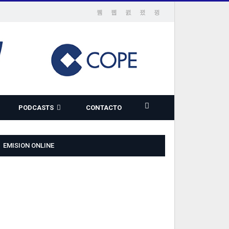
PODCASTS
CONTACTO
EMISION ONLINE
TML5
ADIO
LAYER
LUGIN
ITH