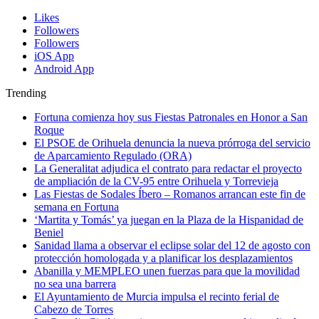
Likes
Followers
Followers
iOS App
Android App
Trending
Fortuna comienza hoy sus Fiestas Patronales en Honor a San
Roque
El PSOE de Orihuela denuncia la nueva prórroga del servicio
de Aparcamiento Regulado (ORA)
La Generalitat adjudica el contrato para redactar el proyecto
de ampliación de la CV-95 entre Orihuela y Torrevieja
Las Fiestas de Sodales Íbero – Romanos arrancan este fin de
semana en Fortuna
‘Martita y Tomás’ ya juegan en la Plaza de la Hispanidad de
Beniel
Sanidad llama a observar el eclipse solar del 12 de agosto con
protección homologada y a planificar los desplazamientos
Abanilla y MEMPLEO unen fuerzas para que la movilidad
no sea una barrera
El Ayuntamiento de Murcia impulsa el recinto ferial de
Cabezo de Torres