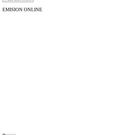
EMISION ONLINE
HTML5
RADIO
PLAYER
PLUGIN
WITH
REAL
VISUALIZER
powered
by
Sodah
Webdesign
Dexheim