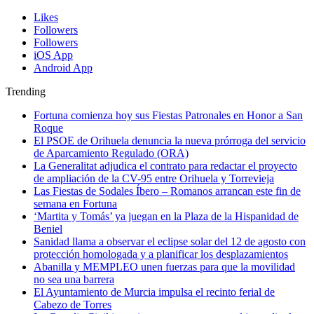
Likes
Followers
Followers
iOS App
Android App
Trending
Fortuna comienza hoy sus Fiestas Patronales en Honor a San
Roque
El PSOE de Orihuela denuncia la nueva prórroga del servicio
de Aparcamiento Regulado (ORA)
La Generalitat adjudica el contrato para redactar el proyecto
de ampliación de la CV-95 entre Orihuela y Torrevieja
Las Fiestas de Sodales Íbero – Romanos arrancan este fin de
semana en Fortuna
‘Martita y Tomás’ ya juegan en la Plaza de la Hispanidad de
Beniel
Sanidad llama a observar el eclipse solar del 12 de agosto con
protección homologada y a planificar los desplazamientos
Abanilla y MEMPLEO unen fuerzas para que la movilidad
no sea una barrera
El Ayuntamiento de Murcia impulsa el recinto ferial de
Cabezo de Torres