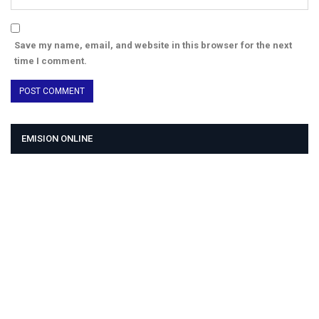
Save my name, email, and website in this browser for the next
time I comment.
EMISION ONLINE
HTML5
RADIO
PLAYER
PLUGIN
WITH
REAL
VISUALIZER
powered
by
Sodah