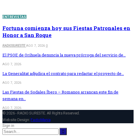
RECENT POSTS
ENTREVISTAS
Fortuna comienza hoy sus Fiestas Patronales en
Honor a San Roque
RADIOSURESTE
AGO 7, 2026
0
El PSOE de Orihuela denuncia la nueva prórroga del servicio de…
AGO 7, 2026
La Generalitat adjudica el contrato para redactar el proyecto de…
AGO 7, 2026
Las Fiestas de Sodales Íbero – Romanos arrancan este fin de
semana en…
AGO 7, 2026
© 2026 - RADIO SURESTE. All Rights Reserved.
Website Design:
FactoMania
Sign in