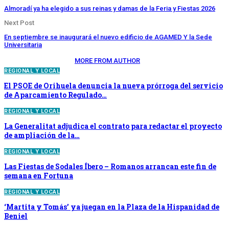
Almoradí ya ha elegido a sus reinas y damas de la Feria y Fiestas 2026
Next Post
En septiembre se inaugurará el nuevo edificio de AGAMED Y la Sede
Universitaria
YOU MIGHT ALSO LIKE
MORE FROM AUTHOR
REGIONAL Y LOCAL
El PSOE de Orihuela denuncia la nueva prórroga del servicio
de Aparcamiento Regulado…
REGIONAL Y LOCAL
La Generalitat adjudica el contrato para redactar el proyecto
de ampliación de la…
REGIONAL Y LOCAL
Las Fiestas de Sodales Íbero – Romanos arrancan este fin de
semana en Fortuna
REGIONAL Y LOCAL
‘Martita y Tomás’ ya juegan en la Plaza de la Hispanidad de
Beniel