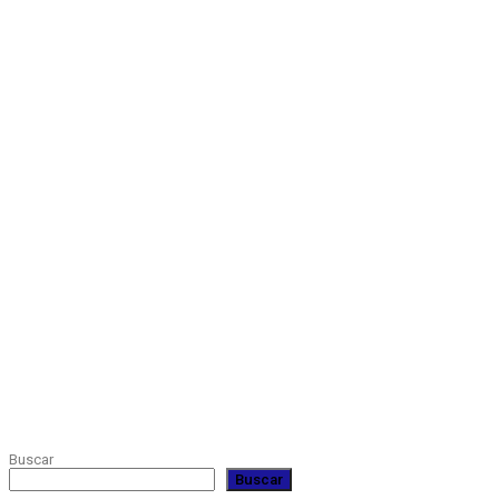
HTML5
RADIO
PLAYER
PLUGIN
WITH
REAL
VISUALIZER
powered
by
Sodah
Webdesign
Dexheim
Buscar
Buscar