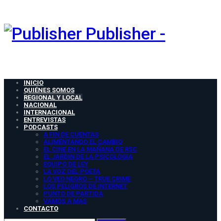
Publisher -
INICIO
QUIÉNES SOMOS
REGIONAL Y LOCAL
NACIONAL
INTERNACIONAL
ENTREVISTAS
PODCASTS
A FIN DE CUENTAS
ALIMENTANDO EL CAMBIO
EL CINE EN LA MAÑANA DE RSC
EL JARDIN DE LA PSICOLOGIA
EQUIPO DE LEY
LA VOZ DEL POETA
LO VEO NEGRO – TRUE CRIME
LOS PELIGROS DE INTERNET
PUNTO DE PARTIDA
VAMOS A MAS
CONTACTO