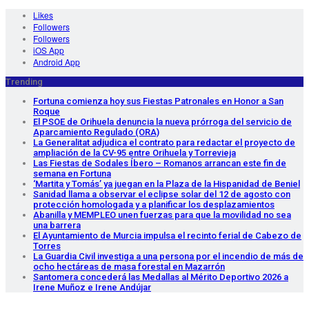
Likes
Followers
Followers
iOS App
Android App
Trending
Fortuna comienza hoy sus Fiestas Patronales en Honor a San
Roque
El PSOE de Orihuela denuncia la nueva prórroga del servicio de
Aparcamiento Regulado (ORA)
La Generalitat adjudica el contrato para redactar el proyecto de
ampliación de la CV-95 entre Orihuela y Torrevieja
Las Fiestas de Sodales Íbero – Romanos arrancan este fin de
semana en Fortuna
‘Martita y Tomás’ ya juegan en la Plaza de la Hispanidad de Beniel
Sanidad llama a observar el eclipse solar del 12 de agosto con
protección homologada y a planificar los desplazamientos
Abanilla y MEMPLEO unen fuerzas para que la movilidad no sea
una barrera
El Ayuntamiento de Murcia impulsa el recinto ferial de Cabezo de
Torres
La Guardia Civil investiga a una persona por el incendio de más de
ocho hectáreas de masa forestal en Mazarrón
Santomera concederá las Medallas al Mérito Deportivo 2026 a
Irene Muñoz e Irene Andújar