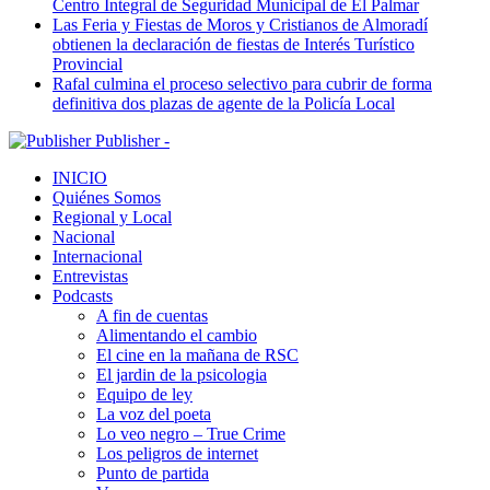
Centro Integral de Seguridad Municipal de El Palmar
Las Feria y Fiestas de Moros y Cristianos de Almoradí
obtienen la declaración de fiestas de Interés Turístico
Provincial
Rafal culmina el proceso selectivo para cubrir de forma
definitiva dos plazas de agente de la Policía Local
Publisher -
INICIO
Quiénes Somos
Regional y Local
Nacional
Internacional
Entrevistas
Podcasts
A fin de cuentas
Alimentando el cambio
El cine en la mañana de RSC
El jardin de la psicologia
Equipo de ley
La voz del poeta
Lo veo negro – True Crime
Los peligros de internet
Punto de partida