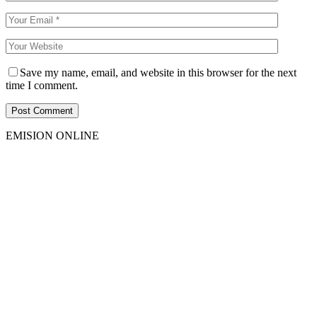
Save my name, email, and website in this browser for the next
time I comment.
EMISION ONLINE
HTML5
RADIO
PLAYER
PLUGIN
WITH
REAL
VISUALIZER
powered
by
Sodah
Webdesign
Dexheim