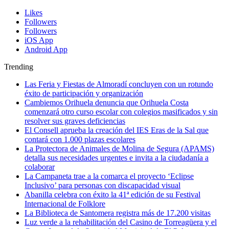
Likes
Followers
Followers
iOS App
Android App
Trending
Las Feria y Fiestas de Almoradí concluyen con un rotundo
éxito de participación y organización
Cambiemos Orihuela denuncia que Orihuela Costa
comenzará otro curso escolar con colegios masificados y sin
resolver sus graves deficiencias
El Consell aprueba la creación del IES Eras de la Sal que
contará con 1.000 plazas escolares
La Protectora de Animales de Molina de Segura (APAMS)
detalla sus necesidades urgentes e invita a la ciudadanía a
colaborar
La Campaneta trae a la comarca el proyecto ‘Eclipse
Inclusivo’ para personas con discapacidad visual
Abanilla celebra con éxito la 41ª edición de su Festival
Internacional de Folklore
La Biblioteca de Santomera registra más de 17.200 visitas
Luz verde a la rehabilitación del Casino de Torreagüera y el