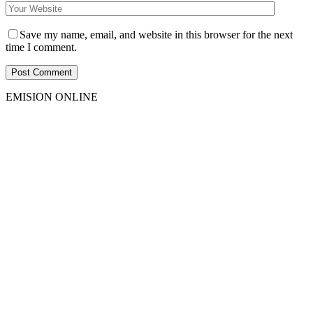
Save my name, email, and website in this browser for the next
time I comment.
EMISION ONLINE
HTML5
RADIO
PLAYER
PLUGIN
WITH
REAL
VISUALIZER
powered
by
Sodah
Webdesign
Dexheim