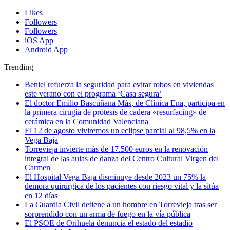
Likes
Followers
Followers
iOS App
Android App
Trending
Beniel refuerza la seguridad para evitar robos en viviendas
este verano con el programa ‘Casa segura’
El doctor Emilio Bascuñana Más, de Clínica Ena, participa en
la primera cirugía de prótesis de cadera «resurfacing» de
cerámica en la Comunidad Valenciana
El 12 de agosto viviremos un eclipse parcial al 98,5% en la
Vega Baja
Torrevieja invierte más de 17.500 euros en la renovación
integral de las aulas de danza del Centro Cultural Virgen del
Carmen
El Hospital Vega Baja disminuye desde 2023 un 75% la
demora quirúrgica de los pacientes con riesgo vital y la sitúa
en 12 días
La Guardia Civil detiene a un hombre en Torrevieja tras ser
sorprendido con un arma de fuego en la vía pública
El PSOE de Orihuela denuncia el estado del estadio