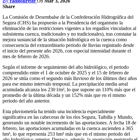
By
radiosureste
On
Mar 3, 2026
Share
La Comisión de Desembalse de la Confederación Hidrográfica del
Segura (CHS) ha propuesto a la Presidencia del organismo la
eliminación de las restricciones vigentes a los regadíos vinculados al
subsistema cuenca, tradicionales y no tradicionales), tras constatar la
mejora sustancial de la situación hidrológica en la cuenca como
consecuencia del extraordinario periodo de lluvias registrado desde
el inicio del presente año 2026, con especial intensidad durante el
mes de febrero de 2026.
Según el informe de seguimiento del año hidrológico, el periodo
comprendido entre el 1 de octubre de 2025 y el 15 de febrero de
2026 se sitúa como el segundo más lluvioso de los últimos diez años
para ese mismo intervalo temporal. La precipitación media areal
acumulada alcanza los 230 l/m², lo que supone un 110% más que el
promedio de la última década y un 152% más que en el mismo
periodo del año anterior.
Esta pluviometría ha tenido una incidencia especialmente
significativa en las cabeceras de los ríos Segura, Taibilla y Mundo,
generando un notable incremento de las aportaciones. A fecha 18 de
febrero, las aportaciones acumuladas en la cuenca ascienden a 365
hm³, lo que representa 253 hm³ más que en el mismo periodo del
año hidrológico anterior. Destaca, además, la aportación registrada el