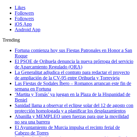
Likes
Followers
Followers
iOS App
Android App
Trending
Fortuna comienza hoy sus Fiestas Patronales en Honor a San
Roque
El PSOE de Orihuela denuncia la nueva prórroga del servicio
de Aparcamiento Regulado (ORA)
La Generalitat adjudica el contrato para redactar el proyecto
de ampliación de la CV-95 entre Orihuela y Torrevieja
Las Fiestas de Sodales Íbero – Romanos arrancan este fin de
semana en Fortuna
‘Martita y Tomás’ ya juegan en la Plaza de la Hispanidad de
Beniel
Sanidad llama a observar el eclipse solar del 12 de agosto con
protección homologada y a planificar los desplazamientos
Abanilla y MEMPLEO unen fuerzas para que la movilidad
no sea una barrera
El Ayuntamiento de Murcia impulsa el recinto ferial de
Cabezo de Torres