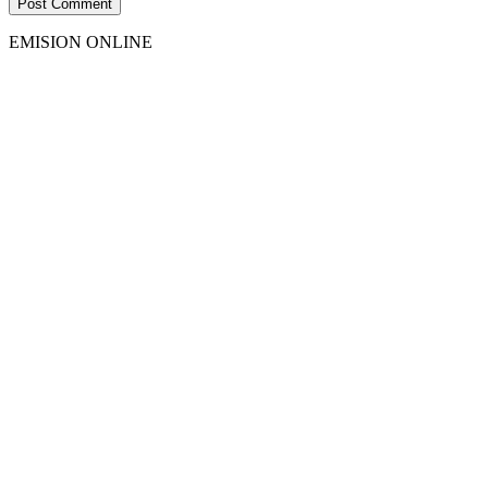
EMISION ONLINE
HTML5
RADIO
PLAYER
PLUGIN
WITH
REAL
VISUALIZER
powered
by
Sodah
Webdesign
Dexheim