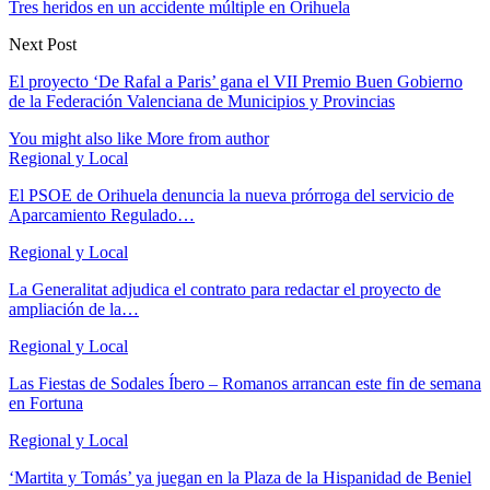
Tres heridos en un accidente múltiple en Orihuela
Next Post
El proyecto ‘De Rafal a Paris’ gana el VII Premio Buen Gobierno
de la Federación Valenciana de Municipios y Provincias
You might also like
More from author
Regional y Local
El PSOE de Orihuela denuncia la nueva prórroga del servicio de
Aparcamiento Regulado…
Regional y Local
La Generalitat adjudica el contrato para redactar el proyecto de
ampliación de la…
Regional y Local
Las Fiestas de Sodales Íbero – Romanos arrancan este fin de semana
en Fortuna
Regional y Local
‘Martita y Tomás’ ya juegan en la Plaza de la Hispanidad de Beniel