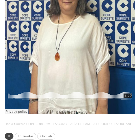
Radio Sureste COPE – 88.3 fm
·
LA CONCEJALÍA DE FAMILIA DE ORIHUELA ORGANIZA TALLERES GRATUITOS SOBRE MASAJE INFANTIL
Entrevistas
Orihuela