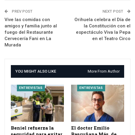
PREV POST
NEXT POST
Vive las comidas con
Orihuela celebra el Día de
amigos y familia junto al
la Constitución con el
fuego del Restaurante
espectáculo Viva la Pepa
Cervecería Fani en La
en el Teatro Circo
Murada
YOU MIGHT ALSO LIKE
More From Author
ENTREVISTAS
ENTREVISTAS
Beniel refuerza la
El doctor Emilio
seguridad para evitar
Bascuñana Más, de