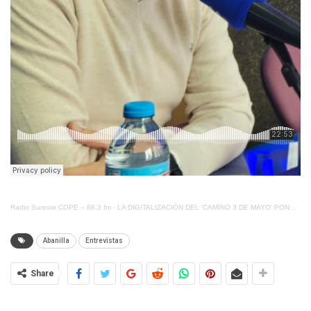
Radio Sureste COPE – 88.3 fm
·
LA DIGITALIZACIÓN DEL ‘CAMINO 3 DE MAYO’ PONE A ABANILLA A LA VANGUARDIA
Abanilla
Entrevistas
Share