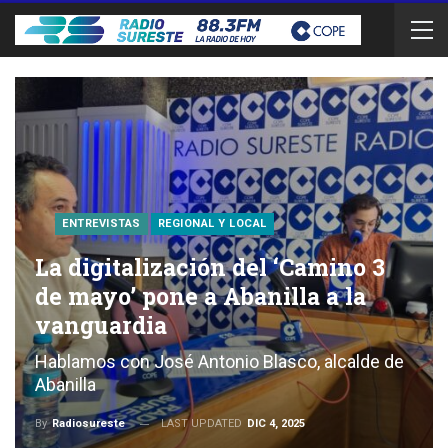
ENTREVISTAS
REGIONAL Y LOCAL
La digitalización del ‘Camino 3
de mayo’ pone a Abanilla a la
vanguardia
Hablamos con José Antonio Blasco, alcalde de
Abanilla
LAST UPDATED
DIC 4, 2025
By
Radiosureste