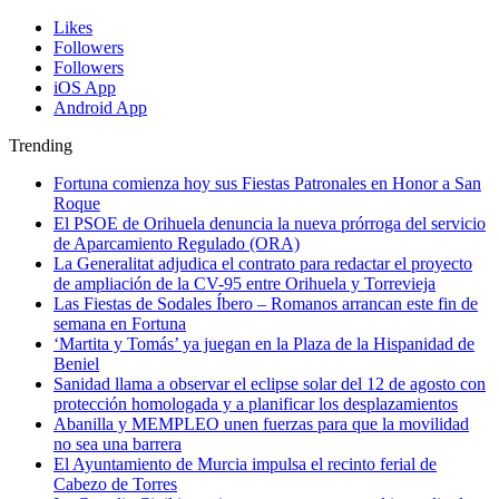
Likes
Followers
Followers
iOS App
Android App
Trending
Fortuna comienza hoy sus Fiestas Patronales en Honor a San
Roque
El PSOE de Orihuela denuncia la nueva prórroga del servicio
de Aparcamiento Regulado (ORA)
La Generalitat adjudica el contrato para redactar el proyecto
de ampliación de la CV-95 entre Orihuela y Torrevieja
Las Fiestas de Sodales Íbero – Romanos arrancan este fin de
semana en Fortuna
‘Martita y Tomás’ ya juegan en la Plaza de la Hispanidad de
Beniel
Sanidad llama a observar el eclipse solar del 12 de agosto con
protección homologada y a planificar los desplazamientos
Abanilla y MEMPLEO unen fuerzas para que la movilidad
no sea una barrera
El Ayuntamiento de Murcia impulsa el recinto ferial de
Cabezo de Torres