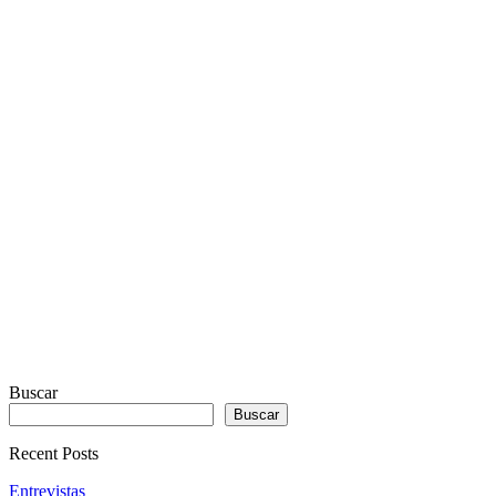
PLUGIN
WITH
REAL
VISUALIZER
powered
by
Sodah
Webdesign
Dexheim
Buscar
Buscar
Recent Posts
Entrevistas