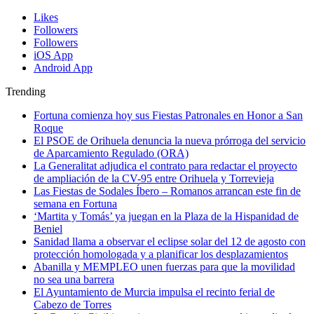
Likes
Followers
Followers
iOS App
Android App
Trending
Fortuna comienza hoy sus Fiestas Patronales en Honor a San
Roque
El PSOE de Orihuela denuncia la nueva prórroga del servicio
de Aparcamiento Regulado (ORA)
La Generalitat adjudica el contrato para redactar el proyecto
de ampliación de la CV-95 entre Orihuela y Torrevieja
Las Fiestas de Sodales Íbero – Romanos arrancan este fin de
semana en Fortuna
‘Martita y Tomás’ ya juegan en la Plaza de la Hispanidad de
Beniel
Sanidad llama a observar el eclipse solar del 12 de agosto con
protección homologada y a planificar los desplazamientos
Abanilla y MEMPLEO unen fuerzas para que la movilidad
no sea una barrera
El Ayuntamiento de Murcia impulsa el recinto ferial de
Cabezo de Torres