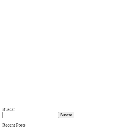
RADIO
PLAYER
PLUGIN
WITH
REAL
VISUALIZER
powered
by
Sodah
Webdesign
Dexheim
Buscar
Buscar
Recent Posts