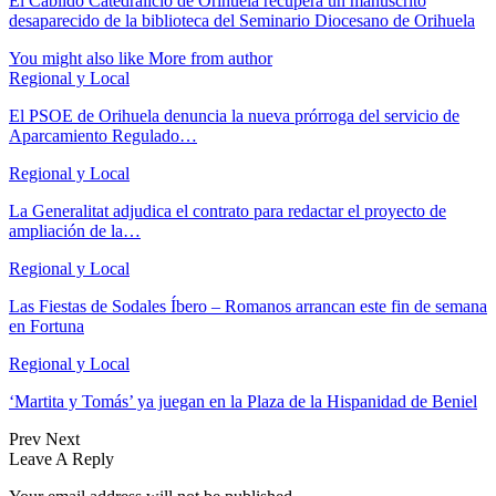
El Cabildo Catedralicio de Orihuela recupera un manuscrito
desaparecido de la biblioteca del Seminario Diocesano de Orihuela
You might also like
More from author
Regional y Local
El PSOE de Orihuela denuncia la nueva prórroga del servicio de
Aparcamiento Regulado…
Regional y Local
La Generalitat adjudica el contrato para redactar el proyecto de
ampliación de la…
Regional y Local
Las Fiestas de Sodales Íbero – Romanos arrancan este fin de semana
en Fortuna
Regional y Local
‘Martita y Tomás’ ya juegan en la Plaza de la Hispanidad de Beniel
Prev
Next
Leave A Reply