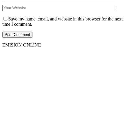
Save my name, email, and website in this browser for the next
time I comment.
EMISION ONLINE
HTML5
RADIO
PLAYER
PLUGIN
WITH
REAL
VISUALIZER
powered
by
Sodah
Webdesign
Dexheim