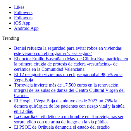
Likes
Followers
Followers
iOS App
Android App
Trending
Beniel refuerza la seguridad para evitar robos en viviendas
este verano con el programa ‘Casa segura’
El doctor Emilio Bascuñana Más, de Clínica Ena, participa en
la primera cirugía de prótesis de cadera «resurfacing» de
cerámica en la Comunidad Valenciana
El 12 de agosto viviremos un eclipse parcial al 98,5% en la
Vega Baja
Torrevieja invierte más de 17.500 euros en la renovación
integral de las aulas de danza del Centro Cultural Virgen del
Carmen
El Hospital Vega Baja disminuye desde 2023 un 75% la
demora quirúrgica de los pacientes con riesgo vital y la sitúa
en 12 días
La Guardia Civil detiene a un hombre en Torrevieja tras ser
sorprendido con un arma de fuego en la vía pública
El PSOE de Orihuela denuncia el estado del estadio