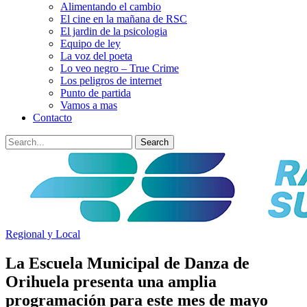
Alimentando el cambio
El cine en la mañana de RSC
El jardin de la psicologia
Equipo de ley
La voz del poeta
Lo veo negro – True Crime
Los peligros de internet
Punto de partida
Vamos a mas
Contacto
Regional y Local
La Escuela Municipal de Danza de
Orihuela presenta una amplia
programación para este mes de mayo