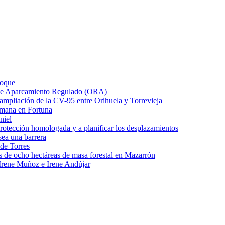
Roque
o de Aparcamiento Regulado (ORA)
e ampliación de la CV-95 entre Orihuela y Torrevieja
emana en Fortuna
niel
protección homologada y a planificar los desplazamientos
ea una barrera
 de Torres
s de ocho hectáreas de masa forestal en Mazarrón
Irene Muñoz e Irene Andújar