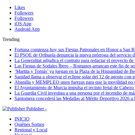
Likes
Followers
Followers
iOS App
Android App
Trending
Fortuna comienza hoy sus Fiestas Patronales en Honor a San 
El PSOE de Orihuela denuncia la nueva prórroga del servici
La Generalitat adjudica el contrato para redactar el proyecto d
Las Fiestas de Sodales Íbero – Romanos arrancan este fin de s
‘Martita y Tomás’ ya juegan en la Plaza de la Hispanidad de Be
Sanidad llama a observar el eclipse solar del 12 de agosto con 
Abanilla y MEMPLEO unen fuerzas para que la movilidad no s
El Ayuntamiento de Murcia impulsa el recinto ferial de Cabezo
La Guardia Civil investiga a una persona por el incendio de má
Santomera concederá las Medallas al Mérito Deportivo 2026 a 
Publisher -
INICIO
Quiénes Somos
Regional y Local