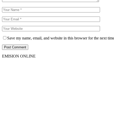
Save my name, email, and website in this browser for the next tim
EMISION ONLINE
HTML5
RADIO
PLAYER
PLUGIN
WITH
REAL
VISUALIZER
powered
by
Sodah
Webdesign
Dexheim