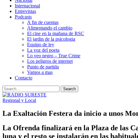
Nacional
Internacional
Entrevistas
Podcasts
A fin de cuentas
Alimentando el cambio
El cine en la mañana de RSC
El jardin de la psicologia
Equipo de ley
La voz del poeta
Lo veo negro – True Crime
Los peligros de internet
Punto de partida
Vamos a mas
Contacto
Regional y Local
La Exaltación Festera da inicio a unos Moro
La Ofrenda finalizará en la Plaza de las 
luna y el resto se instalarán en las habitua