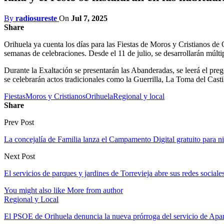
By
radiosureste
On
Jul 7, 2025
Share
Orihuela ya cuenta los días para las Fiestas de Moros y Cristianos de Or
semanas de celebraciones. Desde el 11 de julio, se desarrollarán múlti
Durante la Exaltación se presentarán las Abanderadas, se leerá el preg
se celebrarán actos tradicionales como la Guerrilla, La Toma del Castill
Fiestas
Moros y Cristianos
Orihuela
Regional y local
Share
Prev Post
La concejalía de Familia lanza el Campamento Digital gratuito para n
Next Post
El servicios de parques y jardines de Torrevieja abre sus redes sociale
You might also like
More from author
Regional y Local
El PSOE de Orihuela denuncia la nueva prórroga del servicio de A