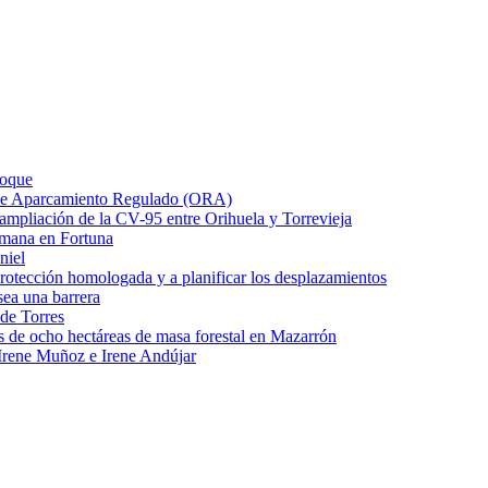
Roque
o de Aparcamiento Regulado (ORA)
e ampliación de la CV-95 entre Orihuela y Torrevieja
emana en Fortuna
niel
protección homologada y a planificar los desplazamientos
ea una barrera
 de Torres
s de ocho hectáreas de masa forestal en Mazarrón
Irene Muñoz e Irene Andújar