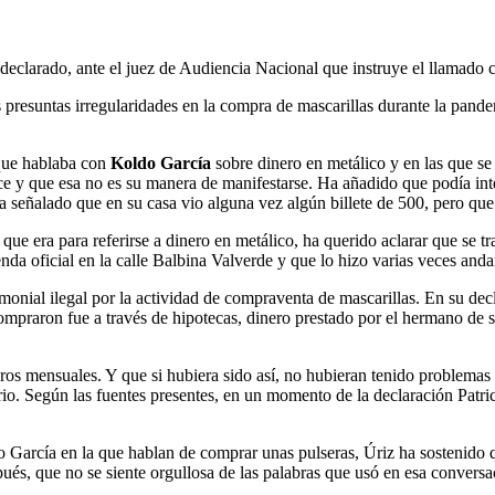
 declarado, ante el juez de Audiencia Nacional que instruye el llamado 
as presuntas irregularidades en la compra de mascarillas durante la pand
que hablaba con
Koldo García
sobre dinero en metálico y en las que se
ce y que esa no es su manera de manifestarse. Ha añadido que podía in
a señalado que en su casa vio alguna vez algún billete de 500, pero que 
ue era para referirse a dinero en metálico, ha querido aclarar que se tr
enda oficial en la calle Balbina Valverde y que lo hizo varias veces and
monial ilegal por la actividad de compraventa de mascarillas. En su dec
compraron fue a través de hipotecas, dinero prestado por el hermano de 
os mensuales. Y que si hubiera sido así, no hubieran tenido problemas 
erio. Según las fuentes presentes, en un momento de la declaración Patr
 García en la que hablan de comprar unas pulseras, Úriz ha sostenido qu
ués, que no se siente orgullosa de las palabras que usó en esa conversa