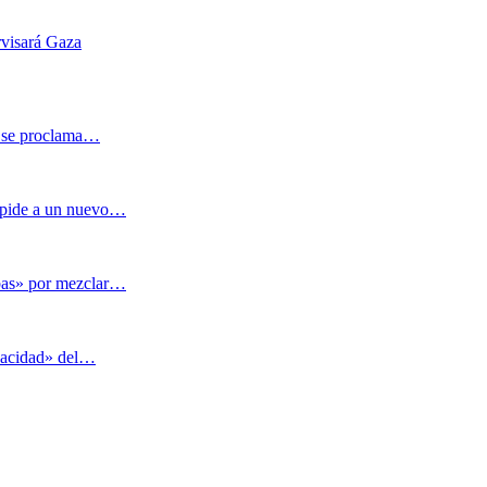
rvisará Gaza
y se proclama…
espide a un nuevo…
mbas» por mezclar…
opacidad» del…