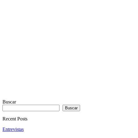
WITH
REAL
VISUALIZER
powered
by
Sodah
Webdesign
Dexheim
Buscar
Buscar
Recent Posts
Entrevistas