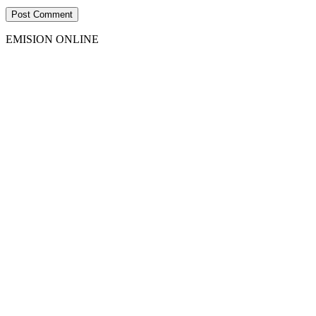
EMISION ONLINE
HTML5
RADIO
PLAYER
PLUGIN
WITH
REAL
VISUALIZER
powered
by
Sodah
Webdesign
Dexheim