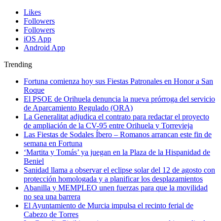
Likes
Followers
Followers
iOS App
Android App
Trending
Fortuna comienza hoy sus Fiestas Patronales en Honor a San
Roque
El PSOE de Orihuela denuncia la nueva prórroga del servicio
de Aparcamiento Regulado (ORA)
La Generalitat adjudica el contrato para redactar el proyecto
de ampliación de la CV-95 entre Orihuela y Torrevieja
Las Fiestas de Sodales Íbero – Romanos arrancan este fin de
semana en Fortuna
‘Martita y Tomás’ ya juegan en la Plaza de la Hispanidad de
Beniel
Sanidad llama a observar el eclipse solar del 12 de agosto con
protección homologada y a planificar los desplazamientos
Abanilla y MEMPLEO unen fuerzas para que la movilidad
no sea una barrera
El Ayuntamiento de Murcia impulsa el recinto ferial de
Cabezo de Torres