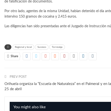
de falsificación de documentos.
Por otro lado, agentes de la misma Unidad, habían detenido el día anteri
intervino 150 gramos de cocaína y 2.415 euros.
Las diligencias han sido presentadas ante el Juzgado de Instrucción n
Regional y local
Sucesos
Torrevieja
Share
PREV POST
Orihuela organiza la “Escuela de Naturaleza” en el Palmeral y en la
25 de abril
You might also like