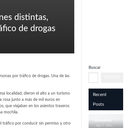
by
Sodah
Webdesign
es distintas,
Dexheim
áfico de drogas
Buscar
rsonas por tráfico de drogas. Una de las
BUSCAR
Fortuna
comienza
hoy sus
sa localidad, dieron el alto a un turismo
Recent
Fiestas
ína rosa junto a más de mil euros en
Patronales
Posts
en Honor a
os, que viajaban en los asientos traseros
San Roque
na mochila.
radiosureste
l tráfico por conducir sin permiso y otro
Ago 7, 2026