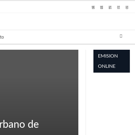
to
EMISION
ONLINE
HTML5
RADIO
PLAYER
PLUGIN
WITH
REAL
VISUALIZER
urbano de
powered