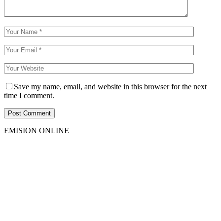
Save my name, email, and website in this browser for the next
time I comment.
EMISION ONLINE
HTML5
RADIO
PLAYER
PLUGIN
WITH
REAL
VISUALIZER
powered
by
Sodah