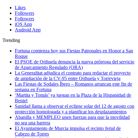
Likes
Followers
Followers
iOS App
Android App
Trending
Fortuna comienza hoy sus Fiestas Patronales en Honor a San
Roque
El PSOE de Orihuela denuncia la nueva prórroga del servicio
de Aparcamiento Regulado (ORA)
La Generalitat adjudica el contrato para redactar el proyecto
de ampliación de la CV-95 entre Orihuela y Torrevieja
Las Fiestas de Sodales Íbero – Romanos arrancan este fin de
semana en Fortuna
‘Martita y Tomás’ ya juegan en la Plaza de la Hispanidad de
Beniel
Sanidad llama a observar el eclipse solar del 12 de agosto con
protección homologada y a planificar los desplazamientos
Abanilla y MEMPLEO unen fuerzas para que la movilidad
no sea una barrera
El Ayuntamiento de Murcia impulsa el recinto ferial de
Cabezo de Torres