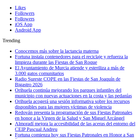
Likes
Followers
Followers
iOS App
Android App
Trending
Conocemos más sobre la lactancia materna
Fortuna instala contenedores para el reciclaje y refuerza la
limpieza durante las Fiestas de San Roque
El Ayuntamiento de Murcia atiende y esteriliza a más de
3.000 gatos comunitarios
Radio Sureste COPE en las Fiestas de San Joaquín de
Bigastro 2026
Orihuela continúa mejorando los parques infantiles del
municipio con nuevas actuaciones en la costa y las pedanías
Orihuela acogerá una sesión informativa sobre los recursos
disponibles para las mujeres víctimas de violencia
Redován presenta la programación de sus Fiestas Patronales
en honor a la Virgen de la Salud y San Miguel Arcángel
Almoradí mejora la accesibilidad de las aceras del entorno del
CEIP Pascual Andreu
Fortuna comienza hoy sus Fiestas Patronales en Honor a San