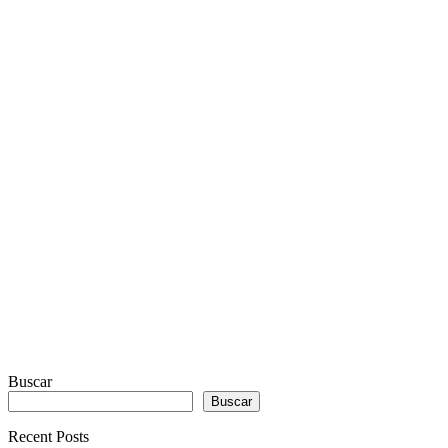
PLAYER
PLUGIN
WITH
REAL
VISUALIZER
powered
by
Sodah
Webdesign
Dexheim
Buscar
Buscar
Recent Posts