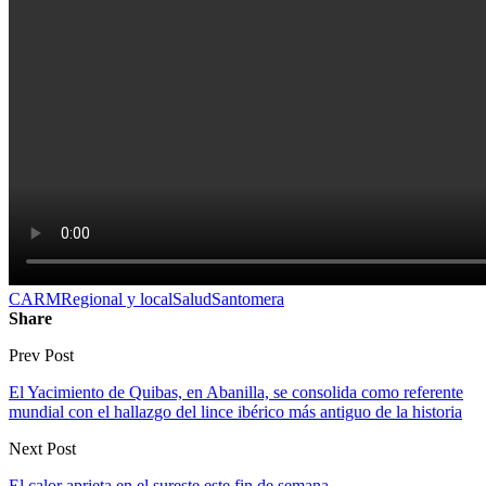
CARM
Regional y local
Salud
Santomera
Share
Prev Post
El Yacimiento de Quibas, en Abanilla, se consolida como referente
mundial con el hallazgo del lince ibérico más antiguo de la historia
Next Post
El calor aprieta en el sureste este fin de semana