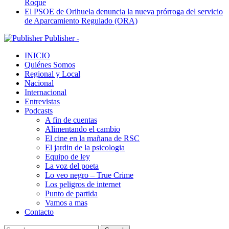
Roque
El PSOE de Orihuela denuncia la nueva prórroga del servicio
de Aparcamiento Regulado (ORA)
Publisher -
INICIO
Quiénes Somos
Regional y Local
Nacional
Internacional
Entrevistas
Podcasts
A fin de cuentas
Alimentando el cambio
El cine en la mañana de RSC
El jardin de la psicologia
Equipo de ley
La voz del poeta
Lo veo negro – True Crime
Los peligros de internet
Punto de partida
Vamos a mas
Contacto