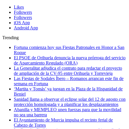
Likes
Followers
Followers
iOS App
Android App
Trending
Fortuna comienza hoy sus Fiestas Patronales en Honor a San
Roque
El PSOE de Orihuela denuncia la nueva prórroga del servicio
de Aparcamiento Regulado (ORA)
La Generalitat adjudica el contrato para redactar el proyecto
de ampliación de la CV-95 entre Orihuela y Torrevieja
Las Fiestas de Sodales Íbero – Romanos arrancan este fin de
semana en Fortuna
‘Martita y Tomás’ ya juegan en la Plaza de la Hispanidad de
Beniel
Sanidad llama a observar el eclipse solar del 12 de agosto con
protección homologada y a planificar los desplazamientos
Abanilla y MEMPLEO unen fuerzas para que la movilidad
no sea una barrera
El Ayuntamiento de Murcia impulsa el recinto ferial de
Cabezo de Torres