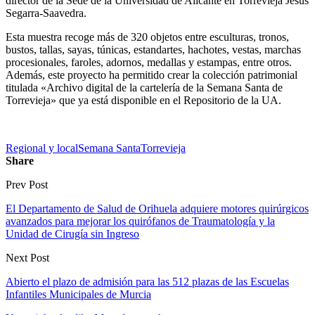
director de la Sede de la Universidad de Alicante en Torrevieja Jesús
Segarra-Saavedra.
Esta muestra recoge más de 320 objetos entre esculturas, tronos,
bustos, tallas, sayas, túnicas, estandartes, hachotes, vestas, marchas
procesionales, faroles, adornos, medallas y estampas, entre otros.
Además, este proyecto ha permitido crear la colección patrimonial
titulada «Archivo digital de la cartelería de la Semana Santa de
Torrevieja» que ya está disponible en el Repositorio de la UA.
Regional y local
Semana Santa
Torrevieja
Share
Prev Post
El Departamento de Salud de Orihuela adquiere motores quirúrgicos
avanzados para mejorar los quirófanos de Traumatología y la
Unidad de Cirugía sin Ingreso
Next Post
Abierto el plazo de admisión para las 512 plazas de las Escuelas
Infantiles Municipales de Murcia